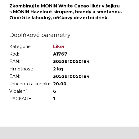
Zkombinujte MONIN White Cacao likér v šejkru
s MONIN Hazelnut sirupem, brandy a smetanou.
Obdržíte lahodný, oříškový dezertní drink.
Doplňkové parametry
Kategorie
:
Likér
Kód:
A1767
EAN:
3052910050184
Hmotnost
:
2 kg
EAN
:
3052910050184
Procento alkoholu
:
20.00
V balení
:
6
PACKAGE
:
1