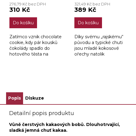
276,79 Kč bez DPH
321,49 Kč bez DPH
310 Kč
389 Kč
Do košíku
Do košíku
Zatímco vznik chocolate
Díky svému „rajskému“
cookie, kdy pár kousků
původu a typické chuti
čokolády spadlo do
jsou mladé kokosové
hotového těsta na
ořechy natolik
sušenky bez šance na
lahodným ovocem, že
rozpuštění, byl čirou
Vás snad nemohou
náhodou, pak jejich
dovést nikam jinam než
celosvětová obliba již
do Nebe.
ZOBRAZIT VŠECHNY SOUVISEJÍCÍ PRODUKTY
dílem...
Popis
Diskuze
Detailní popis produktu
Vůně čerstvých kakaových bobů. Dlouhotrvající,
sladká jemná chuť kakaa.