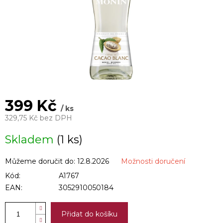
399 Kč
/ ks
329,75 Kč bez DPH
Měrná
Skladem
(1 ks)
cena:
Můžeme doručit do:
12.8.2026
Možnosti doručení
Kód:
A1767
EAN:
3052910050184
Přidat do košíku