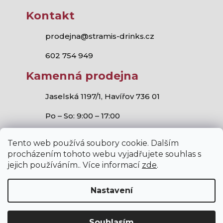
Kontakt
prodejna@stramis-drinks.cz
602 754 949
Kamenná prodejna
Jaselská 1197/1, Havířov 736 01
Po – So: 9:00 – 17:00
Tento web používá soubory cookie. Dalším
procházením tohoto webu vyjadřujete souhlas s
jejich používáním.. Více informací
zde
.
Stramis.cz
všechna práva vyhrazena.
Vytvořil Shoptet
,
Studio S!ck
a
Horymír Jahoda
Nastavení
Souhlasím