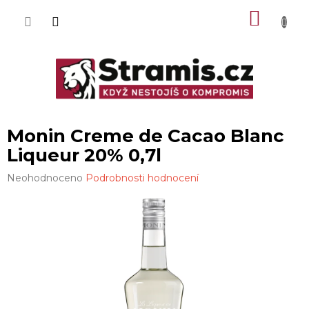
Přejít
NÁKU
na
obsah
KOŠÍK
Monin Creme de Cacao Blanc
Liqueur 20% 0,7l
Průměrné
Neohodnoceno
Podrobnosti hodnocení
hodnocení
produktu
je
0,0
z
5
hvězdiček.