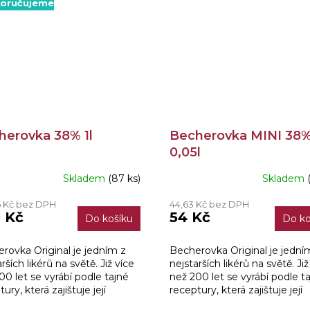
oručujeme
herovka 38% 1l
Becherovka MINI 38
0,05l
Skladem
(87 ks)
Skladem
ěrné
ocení
5 Kč bez DPH
44,63 Kč bez DPH
ktu
 Kč
54 Kč
Do košíku
Do ko
rovka Original je jedním z
Becherovka Original je jední
rších likérů na světě. Již více
nejstarších likérů na světě. Již
iček.
00 let se vyrábí podle tajné
než 200 let se vyrábí podle t
ury, která zajištuje její
receptury, která zajištuje její
kteristickou hořkosladkou
charakteristickou hořkosladk