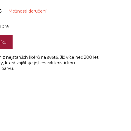
6
Možnosti doručení
1049
šíku
z nejstarších likérů na světě. Již více než 200 let
, která zajištuje její charakteristickou
 barvu.