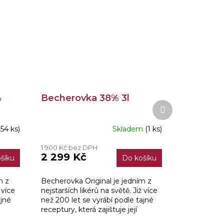
%
Becherovka 38% 3l
Další
produkt
(54 ks)
Skladem
(1 ks)
1 900 Kč bez DPH
2 299 Kč
šíku
Do košíku
m z
Becherovka Original je jedním z
 více
nejstarších likérů na světě. Již více
ajné
než 200 let se vyrábí podle tajné
receptury, která zajištuje její
ou
charakteristickou hořkosladkou