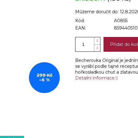
Můžeme doručit do:
12.8.202
Kód:
A0855
EAN:
859440510
Přidat do ko
Becherovka Original je jedním 
se vyrábí podle tajné receptury
hořkosladkou chuť a zlatavou
299 Kč
Detailní informace
–6 %