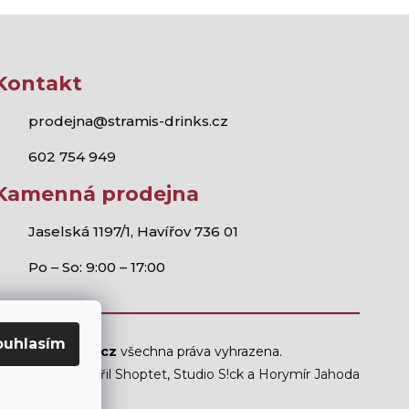
Kontakt
prodejna@stramis-drinks.cz
602 754 949
Kamenná prodejna
Jaselská 1197/1, Havířov 736 01
Po – So: 9:00 – 17:00
ouhlasím
Stramis.cz
všechna práva vyhrazena.
Vytvořil Shoptet
,
Studio S!ck
a
Horymír Jahoda