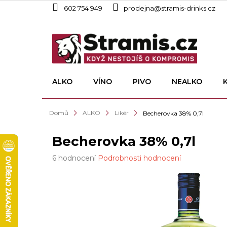
Přejít
602 754 949
prodejna@stramis-drinks.cz
na
obsah
ALKO
VÍNO
PIVO
NEALKO
Domů
ALKO
Likér
Becherovka 38% 0,7l
Becherovka 38% 0,7l
Průměrné
6 hodnocení
Podrobnosti hodnocení
hodnocení
produktu
je
4,5
z
5
hvězdiček.