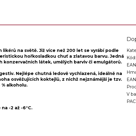
...
chuť a...
Do
likérů na světě. Již více než 200 let se vyrábí podle
Kate
kteristickou hořkosladkou chuť a zlatavou barvu. Jedná
Kód
 konzervačních látek, umělých barviv či emulgátorů.
EAN
Hmo
igestiv. Nejlépe chutná ledově vychlazená, ideálně na
oha osvěžujících koktejlů, z nichž nejznámější je tzv.
EA
 % alkoholu.
Proc
V ba
PAC
na -2 až -6°C.