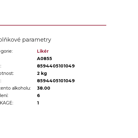
chuť a...
plňkové parametry
gorie
:
Likér
:
A0855
:
8594405101049
tnost
:
2 kg
N
:
8594405101049
ento alkoholu
:
38.00
lení
:
6
KAGE
:
1