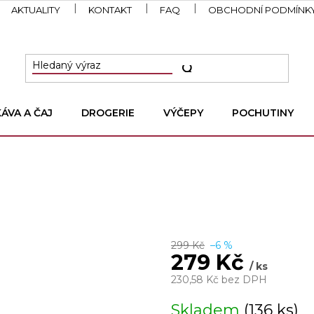
AKTUALITY
KONTAKT
FAQ
OBCHODNÍ PODMÍNK
KÁVA A ČAJ
DROGERIE
VÝČEPY
POCHUTINY
299 Kč
–6 %
279 Kč
/ ks
230,58 Kč bez DPH
Měrná
Skladem
(136 ks)
cena: