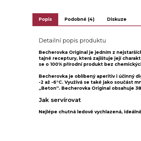
chuť a...
chuť a
Popis
Podobné (4)
Diskuze
Detailní popis produktu
Becherovka Original je jedním z nejstarších 
tajné receptury, která zajištuje její chara
se o 100% přírodní produkt bez chemických
Becherovka je oblíbený aperitiv i účinný d
-2 až -6°C. Využívá se také jako součást mn
„Beton“. Becherovka Original obsahuje 38
Jak servírovat
Nejlépe chutná ledově vychlazená, ideálně 