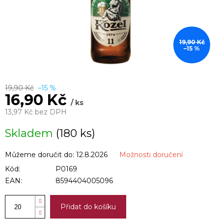
19,90 Kč
–15 %
19,90 Kč
–15 %
16,90 Kč
/ ks
13,97 Kč bez DPH
Měrná
Skladem
(180 ks)
cena:
Můžeme doručit do:
12.8.2026
Možnosti doručení
Kód:
P0169
EAN:
8594404005096
Přidat do košíku