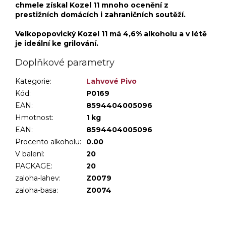
chmele získal Kozel 11 mnoho ocenění z
prestižních domácích i zahraničních soutěží.
Velkopopovický Kozel 11 má 4,6% alkoholu a v létě
je ideální ke grilování.
Doplňkové parametry
Kategorie
:
Lahvové Pivo
Kód:
P0169
EAN:
8594404005096
Hmotnost
:
1 kg
EAN
:
8594404005096
Procento alkoholu
:
0.00
V balení
:
20
PACKAGE
:
20
zaloha-lahev
:
Z0079
zaloha-basa
:
Z0074