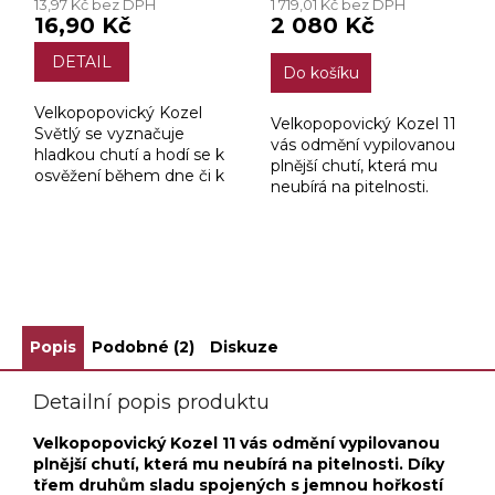
13,97 Kč bez DPH
1 719,01 Kč bez DPH
16,90 Kč
2 080 Kč
DETAIL
Do košíku
Velkopopovický Kozel
Velkopopovický Kozel 11
Světlý se vyznačuje
vás odmění vypilovanou
hladkou chutí a hodí se k
plnější chutí, která mu
osvěžení během dne či k
neubírá na pitelnosti.
relaxaci po dobře
odvedené práci. Má
nádherně zlatavě žlutou
barvu.
ZOBRAZIT VŠECHNY SOUVISEJÍCÍ PRODUKTY
Popis
Podobné (2)
Diskuze
Detailní popis produktu
Velkopopovický Kozel 11 vás odmění vypilovanou
plnější chutí, která mu neubírá na pitelnosti. Díky
třem druhům sladu spojených s jemnou hořkostí