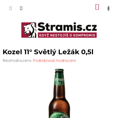
Přejít
NÁKU
na
obsah
KOŠÍK
Kozel 11° Světlý Ležák 0,5l
Průměrné
Neohodnoceno
Podrobnosti hodnocení
hodnocení
produktu
je
0,0
z
5
hvězdiček.