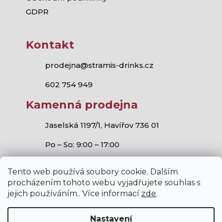
GDPR
Kontakt
prodejna@stramis-drinks.cz
602 754 949
Kamenná prodejna
Jaselská 1197/1, Havířov 736 01
Po – So: 9:00 – 17:00
Tento web používá soubory cookie. Dalším
procházením tohoto webu vyjadřujete souhlas s
jejich používáním.. Více informací
zde
.
Stramis.cz
všechna práva vyhrazena.
Vytvořil Shoptet
,
Studio S!ck
a
Horymír Jahoda
Nastavení