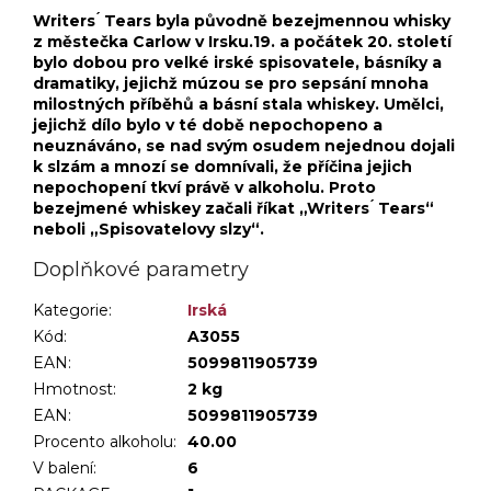
Writers ́ Tears byla původně bezejmennou whisky
z městečka Carlow v Irsku.19. a počátek 20. století
bylo dobou pro velké irské spisovatele, básníky a
dramatiky, jejichž múzou se pro sepsání mnoha
milostných příběhů a básní stala whiskey. Umělci,
jejichž dílo bylo v té době nepochopeno a
neuznáváno, se nad svým osudem nejednou dojali
k slzám a mnozí se domnívali, že příčina jejich
nepochopení tkví právě v alkoholu. Proto
bezejmené whiskey začali říkat „Writers ́ Tears“
neboli „Spisovatelovy slzy“.
Doplňkové parametry
Kategorie
:
Irská
Kód:
A3055
EAN:
5099811905739
Hmotnost
:
2 kg
EAN
:
5099811905739
Procento alkoholu
:
40.00
V balení
:
6