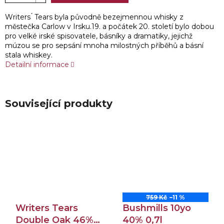
Writers ́ Tears byla původně bezejmennou whisky z
městečka Carlow v Irsku.19. a počátek 20. století bylo dobou
pro velké irské spisovatele, básníky a dramatiky, jejichž
múzou se pro sepsání mnoha milostných příběhů a básní
stala whiskey.
Detailní informace
Související produkty
759 Kč
–11 %
Writers Tears
Bushmills 10yo
Double Oak 46%
40% 0,7l