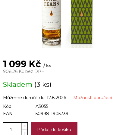
1 099 Kč
/ ks
908,26 Kč bez DPH
Měrná
Skladem
(3 ks)
cena:
Můžeme doručit do:
12.8.2026
Možnosti doručení
Kód:
A3055
EAN:
5099811905739
Přidat do košíku