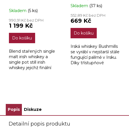
0,7l
Skladem
(37 ks)
Průměrné
Skladem
(5 ks)
hodnocení
552,89 Kč bez DPH
produktu
669 Kč
990,91 Kč bez DPH
je
1 199 Kč
3,4
Do košíku
z
Do košíku
5
hvězdiček.
Irská whiskey Bushmills
Blend stařených single
se vyrábí v nejstarší stále
malt irish whiskey a
fungující palírně v Irsku.
single pot still irish
Díky třístupňové
whiskey jejichž finální
destilaci sladového
zrání probíhá ve
ječmene , který zraje 10
francouzských
let v převážně
dubových sudech po
amerických dubových...
koňaku.
ZOBRAZIT VŠECHNY SOUVISEJÍCÍ PRODUKTY
Popis
Diskuze
Detailní popis produktu