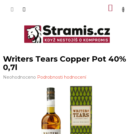
Přejít
NÁKU
na
obsah
KOŠÍK
Writers Tears Copper Pot 40%
0,7l
Průměrné
Neohodnoceno
Podrobnosti hodnocení
hodnocení
produktu
je
0,0
z
5
hvězdiček.