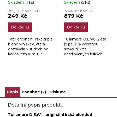
Skladem
(1 ks)
Skladem
(5 ks)
43% 0,7l
205,79 Kč bez DPH
726,45 Kč bez DPH
249 Kč
879 Kč
Do košíku
Do košíku
Tato originální irská triple
Tullamore D.E.W. 12letá
blend whiskey, která
je pečlivě vybranou
dozrávala v sudech po
směsí třikrát
karibském rumu, je
destilovaných irských
dokonalým spojením
whiskey, zrajících
irské a karibské kultury
minimálně 12 let v
od dob prvních irských
sudech po bourbonu a
imigrantů v...
Oloroso sherry.
ZOBRAZIT VŠECHNY SOUVISEJÍCÍ PRODUKTY
Výsledkem je
komplexní...
Popis
Podobné (2)
Diskuze
Detailní popis produktu
Tullamore D.E.W. – originální irská blended