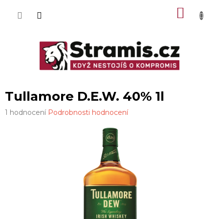
Přejít
NÁKU
na
obsah
KOŠÍK
Tullamore D.E.W. 40% 1l
Průměrné
1 hodnocení
Podrobnosti hodnocení
hodnocení
produktu
je
3,0
z
5
hvězdiček.