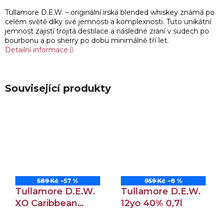
Tullamore D.E.W. – originální irská blended whiskey známá po
celém světě díky své jemnosti a komplexnosti. Tuto unikátní
jemnost zajistí trojitá destilace a následné zrání v sudech po
bourbonu a po sherry po dobu minimálně tří let.
Detailní informace
Související produkty
589 Kč
–57 %
959 Kč
–8 %
Tullamore D.E.W.
Tullamore D.E.W.
XO Caribbean
12yo 40% 0,7l
Rum Cask Finish