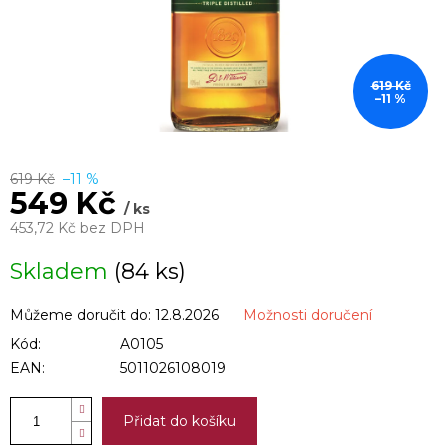
619 Kč
–11 %
619 Kč
–11 %
549 Kč
/ ks
453,72 Kč bez DPH
Měrná
Skladem
(84 ks)
cena:
Můžeme doručit do:
12.8.2026
Možnosti doručení
Kód:
A0105
EAN:
5011026108019
Přidat do košíku