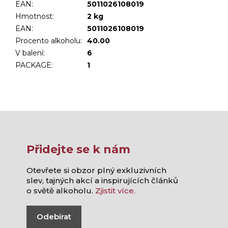
EAN:
5011026108019
Hmotnost
:
2 kg
EAN
:
5011026108019
Procento alkoholu
:
40.00
V balení
:
6
PACKAGE
:
1
Přidejte se k nám
Otevřete si obzor plný exkluzivních
slev, tajných akcí a inspirujících článků
o světě alkoholu.
Zjistit více.
Odebírat