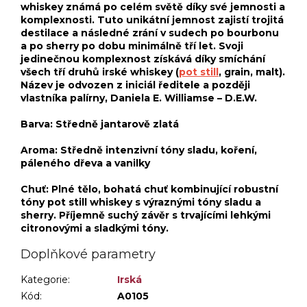
whiskey známá po celém světě díky své jemnosti a
komplexnosti. Tuto unikátní jemnost zajistí trojitá
destilace a následné zrání v sudech po bourbonu
a po sherry po dobu minimálně tří let. Svoji
jedinečnou komplexnost získává díky smíchání
všech tří druhů irské whiskey (
pot still
, grain, malt).
Název je odvozen z iniciál ředitele a později
vlastníka palírny, Daniela E. Williamse – D.E.W.
Barva: Středně jantarově zlatá
Aroma: Středně intenzivní tóny sladu, koření,
páleného dřeva a vanilky
Chuť: Plné tělo, bohatá chuť kombinující robustní
tóny pot still whiskey s výraznými tóny sladu a
sherry. Příjemně suchý závěr s trvajícími lehkými
citronovými a sladkými tóny.
Doplňkové parametry
Kategorie
:
Irská
Kód:
A0105