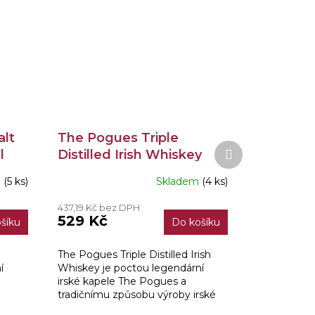
alt
The Pogues Triple
Další
l
Distilled Irish Whiskey
produkt
40% 0,7l
m
(5 ks)
Skladem
(4 ks)
437,19 Kč bez DPH
529 Kč
šíku
Do košíku
The Pogues Triple Distilled Irish
í
Whiskey je poctou legendární
irské kapele The Pogues a
tradičnímu způsobu výroby irské
ingle
whiskey. Jedná se o Blended Irish