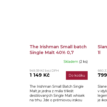
The Irishman Small batch
Slan
Single Malt 40% 0,7
1l
Skladem
(2 ks)
949,59 Kč bez DPH
660,3
1 149 Kč
799
Do košíku
The Irishman Small Batch Single
Slane
Malt je jedna z mála třikrát
v idy
destilovaných Single Malt whisek
legen
na trhu. Jde o prémiovou irskou
je ik
whiskey z Carlow countryside,
whisk