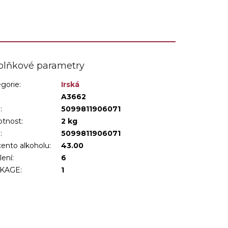
Whiskey, která...
plňkové parametry
gorie
:
Irská
:
A3662
:
5099811906071
tnost
:
2 kg
N
:
5099811906071
ento alkoholu
:
43.00
lení
:
6
KAGE
:
1