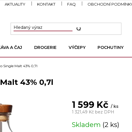
AKTUALITY
KONTAKT
FAQ
OBCHODNÍ PODMÍNK
KÁVA A ČAJ
DROGERIE
VÝČEPY
POCHUTINY
o Single Malt 43% 0,7l
 Malt 43% 0,7l
1 599 Kč
/ ks
1 321,49 Kč bez DPH
Měrná
Skladem
(2 ks)
cena: