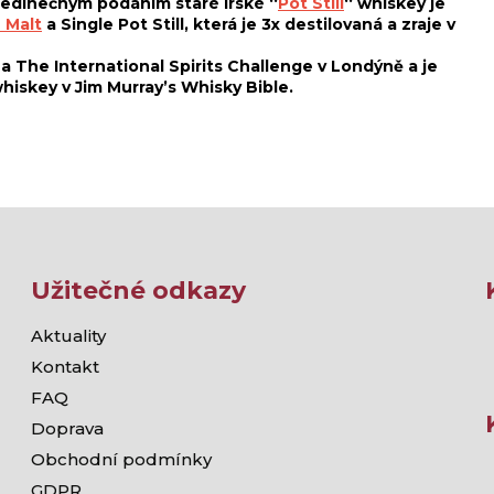
edinečným podáním staré irské ‘‘
Pot Still
‘‘ whiskey je
 Malt
a Single Pot Still, která je 3x destilovaná a zraje v
a The International Spirits Challenge v Londýně a je
iskey v Jim Murray’s Whisky Bible.
Užitečné odkazy
Aktuality
Kontakt
FAQ
Doprava
Obchodní podmínky
GDPR