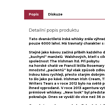
která se stala...
vesni
Popis
Diskuze
Detailní popis produktu
Tato dvanáctiletá irská whisky zrála výhr
pouze 6000 lahví. Má travnatý charakter 
Stejně jako kávou začíná příběh každého dn
„kuchyni“ manželů Walshových, kteří s cíle
společnost The Irishman ltd. Při pobytu
na horské chatě ve Francii léčila Rosemary
množství „pacientů“ byl však způsob zdlouh
irskou kávu rychleji, přesto starým dobrým
to šlo jako po kávě. Irishman Irish Cream, 
Writers Tears a v roce 2012 bylo na světě p
ihned vyprodané. V roce 2013 agentura vyt
prémiové whiskey. „New look“ byl předsta
pokračuje. Dnes se vyváží do více než 36 z