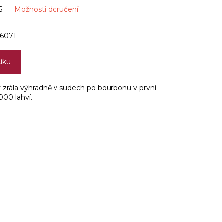
6
Možnosti doručení
6071
šíku
y zrála výhradně v sudech po bourbonu v první
00 lahví.