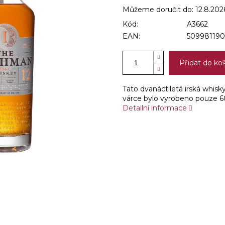
Můžeme doručit do:
12.8.202
Kód:
A3662
EAN:
509981190
Přidat do ko
Tato dvanáctiletá irská whisk
várce bylo vyrobeno pouze 60
Detailní informace