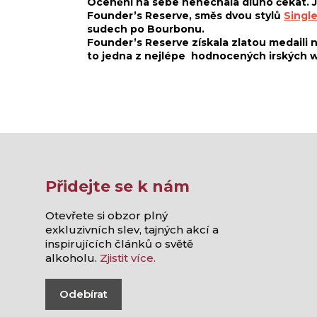
Ocenění na sebe nenechala dluho čekat. J
Founder’s Reserve, směs dvou stylů
Single
sudech po Bourbonu.
Founder’s Reserve získala zlatou medaili n
to jedna z nejlépe hodnocených irských wh
Přidejte se k nám
Otevřete si obzor plný
exkluzivních slev, tajných akcí a
inspirujících článků o světě
alkoholu.
Zjistit více.
Odebírat