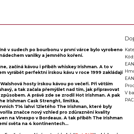
ce.
Malt Irish Whiskey,...
Do
adně v sudech po bourbonu v první várce bylo vyrobeno
Kate
s nádechem vanilky a jemného koření.
Kód
EAN
e, začíná kávou i příběh whiskey Irishman. A to v
Hmo
m vyrábět perfektní irskou kávu v roce 1999 zakládají
EA
 Walshová hosty irskou kávou po večeři. Při větším
Proc
avý, a tak začala přemýšlet nad tím, jak připravovat
V ba
 způsobem. A právě zde se zrodil Hot Irishman. A pak
PAC
The Irishman Cask Strenght, limitka,
rvních 714 lahví 12letého The Irishman, které byly
vořila značce nový vzhled pro zdůraznění kvality
ven na Vinexpo v Bordeaux. A tak příběh The Irishman
emí světa na 4 kontinentech...