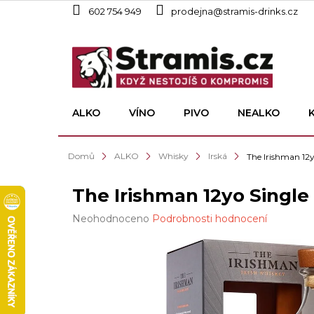
Přejít
602 754 949
prodejna@stramis-drinks.cz
na
obsah
ALKO
VÍNO
PIVO
NEALKO
Domů
ALKO
Whisky
Irská
The Irishman 12y
The Irishman 12yo Single
Průměrné
Neohodnoceno
Podrobnosti hodnocení
hodnocení
produktu
je
0,0
z
5
hvězdiček.