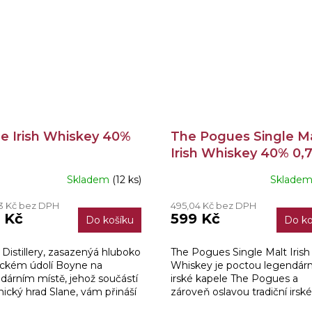
e Irish Whiskey 40%
The Pogues Single M
Irish Whiskey 40% 0,7
Skladem
(12 ks)
Sklade
3 Kč bez DPH
495,04 Kč bez DPH
 Kč
599 Kč
Do košíku
Do ko
 Distillery, zasazenýá hluboko
The Pogues Single Malt Irish
lickém údolí Boyne na
Whiskey je poctou legendárn
dárním místě, jehož součástí
irské kapele The Pogues a
onický hrad Slane, vám přináší
zároveň oslavou tradiční irské
ey, která nese název naší
výroby whiskey. Jedná se o S