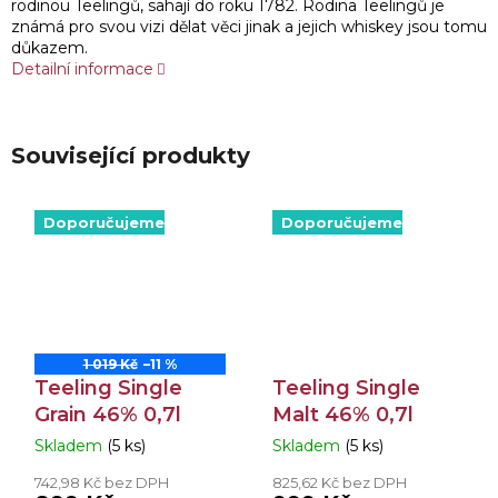
rodinou Teelingů, sahají do roku 1782. Rodina Teelingů je
známá pro svou vizi dělat věci jinak a jejich whiskey jsou tomu
důkazem.
Detailní informace
Související produkty
Doporučujeme
Doporučujeme
1 019 Kč
–11 %
Teeling Single
Teeling Single
Grain 46% 0,7l
Malt 46% 0,7l
Skladem
(5 ks)
Skladem
(5 ks)
Průměrné
Průměrné
hodnocení
hodnocení
742,98 Kč bez DPH
825,62 Kč bez DPH
produktu
produktu