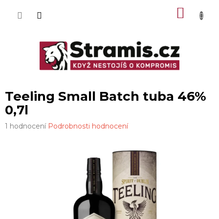
Přejít
NÁKU
na
obsah
KOŠÍK
Teeling Small Batch tuba 46%
0,7l
Průměrné
1 hodnocení
Podrobnosti hodnocení
hodnocení
produktu
je
4,0
z
5
hvězdiček.