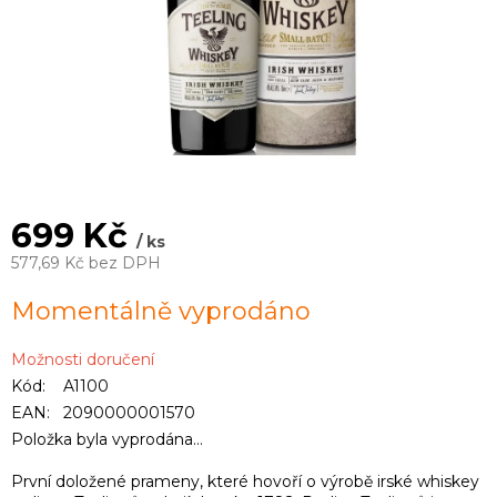
699 Kč
/ ks
577,69 Kč bez DPH
Měrná
Momentálně vyprodáno
cena:
Možnosti doručení
Kód:
A1100
EAN:
2090000001570
Položka byla vyprodána…
První doložené prameny, které hovoří o výrobě irské whiskey