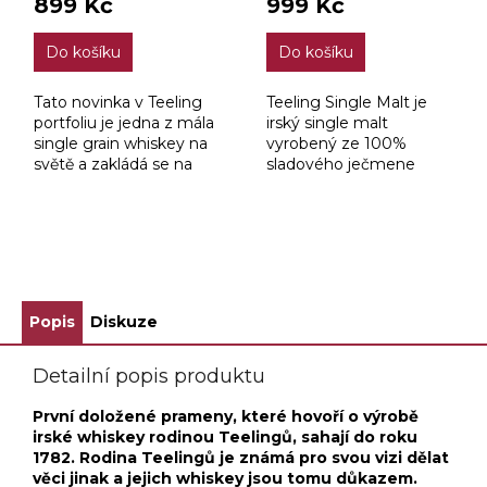
899 Kč
999 Kč
je
je
4,0
3,9
Do košíku
Do košíku
z
z
5
5
hvězdiček.
hvězdiček.
Tato novinka v Teeling
Teeling Single Malt je
portfoliu je jedna z mála
irský single malt
single grain whiskey na
vyrobený ze 100%
světě a zakládá se na
sladového ječmene
pečlivě vybrané whiskey,
různého stáří použitím
která zraje ve vinných
inovativních technik při
sudech, což je ve výrobě
zachování jemnosti
irské...
typické pro irskou
ZOBRAZIT VŠECHNY SOUVISEJÍCÍ PRODUKTY
whiskey.
Popis
Diskuze
Detailní popis produktu
První doložené prameny, které hovoří o výrobě
irské whiskey rodinou Teelingů, sahají do roku
1782. Rodina Teelingů je známá pro svou vizi dělat
věci jinak a jejich whiskey jsou tomu důkazem.