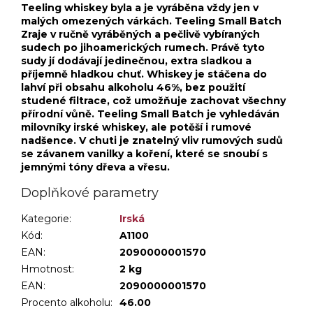
Teeling whiskey byla a je vyráběna vždy jen v
malých omezených várkách. Teeling Small Batch
Zraje v ručně vyráběných a pečlivě vybíraných
sudech po jihoamerických rumech. Právě tyto
sudy jí dodávají jedinečnou, extra sladkou a
příjemně hladkou chuť. Whiskey je stáčena do
lahví při obsahu alkoholu 46%, bez použití
studené filtrace, což umožňuje zachovat všechny
přírodní vůně. Teeling Small Batch je vyhledáván
milovníky irské whiskey, ale potěší i rumové
nadšence. V chuti je znatelný vliv rumových sudů
se závanem vanilky a koření, které se snoubí s
jemnými tóny dřeva a vřesu.
Doplňkové parametry
Kategorie
:
Irská
Kód:
A1100
EAN:
2090000001570
Hmotnost
:
2 kg
EAN
:
2090000001570
Procento alkoholu
:
46.00