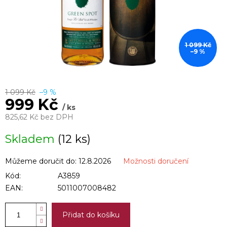
1 099 Kč
–9 %
1 099 Kč
–9 %
999 Kč
/ ks
825,62 Kč bez DPH
Měrná
Skladem
(12 ks)
cena:
Můžeme doručit do:
12.8.2026
Možnosti doručení
Kód:
A3859
EAN:
5011007008482
Přidat do košíku