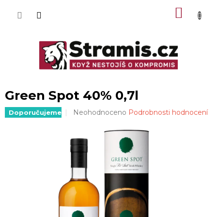
Přejít
NÁKU
na
obsah
KOŠÍK
Green Spot 40% 0,7l
Průměrné
Neohodnoceno
Podrobnosti hodnocení
Doporučujeme
hodnocení
produktu
je
0,0
z
5
hvězdiček.