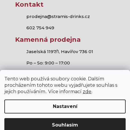
Kontakt
prodejna@stramis-drinks.cz
602 754 949
Kamenná prodejna
Jaselská 1197/1, Havířov 736 01
Po – So: 9:00 – 17:00
Tento web používá soubory cookie. Dalším
procházením tohoto webu vyjadřujete souhlas s
jejich používáním.. Více informací
zde
.
Stramis.cz
všechna práva vyhrazena.
Vytvořil Shoptet
,
Studio S!ck
a
Horymír Jahoda
Nastavení
Souhlasím
V internetovém obchodě stramis.cz platí zákaz prodeje