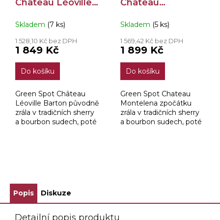
Chateau Léoville
Chateau
Barton 46% 0,7l
Montelena 46%
Skladem
(7 ks)
Skladem
(5 ks)
0,7l
1 528,10 Kč bez DPH
1 569,42 Kč bez DPH
1 849 Kč
1 899 Kč
Do košíku
Do košíku
Green Spot Château
Green Spot Chateau
Léoville Barton původně
Montelena zpočátku
zrála v tradičních sherry
zrála v tradičních sherry
a bourbon sudech, poté
a bourbon sudech, poté
byl zakončen ve
končí po dobu 12 měsíců
Francouzských
ve vinných sudech z
dubových sudech z
francouzského dubu
proslulého Château
Zinfandel ze zámku
ZOBRAZIT VŠECHNY SOUVISEJÍCÍ PRODUKTY
Léoville Barton v...
Chateau...
Popis
Diskuze
Detailní popis produktu