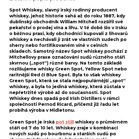
Spot Whiskey, slavný irský rodinný producent
whiskey, jehož historie sahá až do roku 1887, kdy
dublinský obchodník William Mitchell rozšířil své
pekařství o prodej vína a lihu. V té době šlo v Irsku
o běžnou praxi, kdy obchodníci kupovali z lihovarů
whiskey a nechávali ji zrát ve vlastních sudech po
sherry nebo fortifikovaném víně v celních
skladech. Samotný název Spot whiskey pochází z
Mitchellovy praxe označování sudů různého stáří
skvrnou („spot“) různé barvy. Na tomto základě
rozlišujeme whisky Green Spot, Yellow Spot nebo
raritnější Red či Blue Spot. Byla to však whiskey
Green Spot, která se stala nejpopulárnější „spot“
whiskey, a byla to jediná whiskey, která zůstala v
nepřetržité výrobě až do současnosti. Spot
Whiskey dnes spadá pod Irish Distillers v rámci
společnosti Pernod Ricard, přičemž již řadu let
probíhá výroba v Midletonu.
Green Spot je irská
pot still
whiskey o průměrném
stáří od 7 do 10 let. Whiskey zraje v kombinaci
nových sudů po bourbonu a starších sudů po