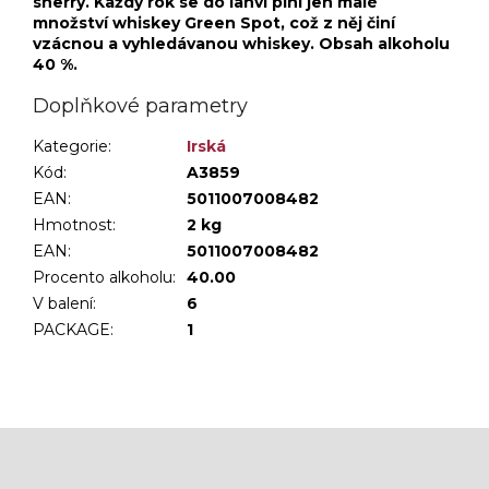
sherry. Každý rok se do lahví plní jen malé
množství whiskey Green Spot, což z něj činí
vzácnou a vyhledávanou whiskey. Obsah alkoholu
40 %.
Doplňkové parametry
Kategorie
:
Irská
Kód:
A3859
EAN:
5011007008482
Hmotnost
:
2 kg
EAN
:
5011007008482
Procento alkoholu
:
40.00
V balení
:
6
PACKAGE
:
1