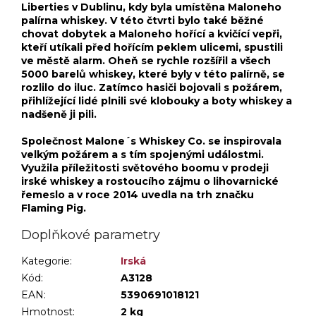
Liberties v Dublinu, kdy byla umístěna Maloneho
palírna whiskey. V této čtvrti bylo také běžné
chovat dobytek a Maloneho hořící a kvičící vepři,
kteří utíkali před hořícím peklem ulicemi, spustili
ve městě alarm. Oheň se rychle rozšířil a všech
5000 barelů whiskey, které byly v této palírně, se
rozlilo do iluc. Zatímco hasiči bojovali s požárem,
přihlížející lidé plnili své klobouky a boty whiskey a
nadšeně ji pili.
Společnost Malone´s Whiskey Co. se inspirovala
velkým požárem a s tím spojenými událostmi.
Využila příležitosti světového boomu v prodeji
irské whiskey a rostoucího zájmu o lihovarnické
řemeslo a v roce 2014 uvedla na trh značku
Flaming Pig.
Doplňkové parametry
Kategorie
:
Irská
Kód:
A3128
EAN:
5390691018121
Hmotnost
:
2 kg