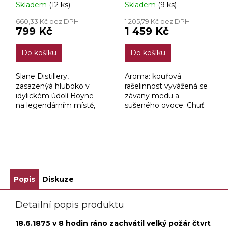
Skladem
(12 ks)
Skladem
(9 ks)
660,33 Kč bez DPH
1 205,79 Kč bez DPH
799 Kč
1 459 Kč
Do košíku
Do košíku
Slane Distillery,
Aroma: kouřová
zasazenýá hluboko v
rašelinnost vyvážená se
idylickém údolí Boyne
závany medu a
na legendárním místě,
sušeného ovoce. Chuť:
jehož součástí je
hedvábně hladká s
ikonický hrad Slane, vám
medově sladkým
přináší whiskey, která
začátkem,
nese název naší vesnice.
následovaným sladem a
ZOBRAZIT VŠECHNY SOUVISEJÍCÍ PRODUKTY
ovocem a dávající
prostor tělnaté...
Popis
Diskuze
Detailní popis produktu
18.6.1875 v 8 hodin ráno zachvátil velký požár čtvrt