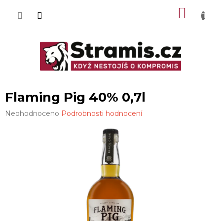
Přejít
NÁKU
na
obsah
KOŠÍK
Flaming Pig 40% 0,7l
Průměrné
Neohodnoceno
Podrobnosti hodnocení
hodnocení
produktu
je
0,0
z
5
hvězdiček.