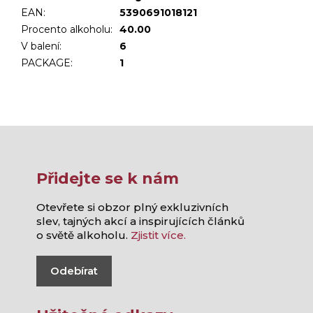
EAN
:
5390691018121
Procento alkoholu
:
40.00
V balení
:
6
PACKAGE
:
1
Přidejte se k nám
Otevřete si obzor plný exkluzivních
slev, tajných akcí a inspirujících článků
o světě alkoholu.
Zjistit více.
Odebírat