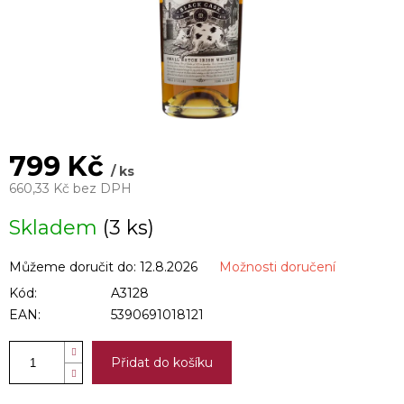
799 Kč
/ ks
660,33 Kč bez DPH
Měrná
Skladem
(3 ks)
cena:
Můžeme doručit do:
12.8.2026
Možnosti doručení
Kód:
A3128
EAN:
5390691018121
Přidat do košíku