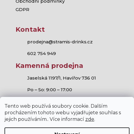
Obchodní podmínky
GDPR
Kontakt
prodejna@stramis-drinks.cz
602 754 949
Kamenná prodejna
Jaselská 1197/1, Havířov 736 01
Po – So: 9:00 – 17:00
Tento web používá soubory cookie. Dalším
procházením tohoto webu vyjadřujete souhlas s
jejich používáním.. Více informací
zde
.
Stramis.cz
všechna práva vyhrazena.
Vytvořil Shoptet
,
Studio S!ck
a
Horymír Jahoda