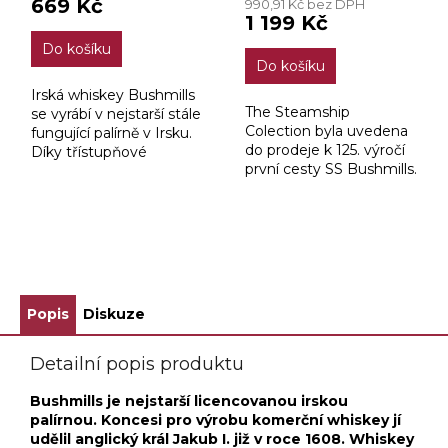
669 Kč
990,91 Kč bez DPH
je
1 199 Kč
3,4
Do košíku
z
Do košíku
5
hvězdiček.
Irská whiskey Bushmills
The Steamship
se vyrábí v nejstarší stále
Colection byla uvedena
fungující palírně v Irsku.
do prodeje k 125. výročí
Díky třístupňové
první cesty SS Bushmills.
destilaci sladového
Jedná se o sérii
ječmene , který zraje 10
speciálně vydaných
let v převážně
sudů, které obrazují vliv
amerických dubových...
některých zemí. The...
ZOBRAZIT VŠECHNY SOUVISEJÍCÍ PRODUKTY
Popis
Diskuze
Detailní popis produktu
Bushmills je nejstarší licencovanou irskou
palírnou. Koncesi pro výrobu komerční whiskey jí
udělil anglický král Jakub I. již v roce 1608. Whiskey