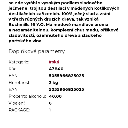
se zde vyrábí s vysokým podílem sladového
ječmene, trojitou destilací v měděných kotlíkových
destilačních zařízeních. 100% ječný slad a zrání
v třech různých druzích dřeva, tak vzniká
Bushmills 16 Y.O. Má medově mandlové aroma
a nezaměnitelnou, komplexní chuť medu, oříškové
sladovitosti, ožehnutého dřeva a sladkého
portského vína.
Doplňkové parametry
Kategorie
:
Irská
Kód:
A3840
EAN:
5055966825025
Hmotnost
:
2 kg
EAN
:
5055966825025
Procento alkoholu
:
40.00
V balení
:
6
PACKAGE
:
1