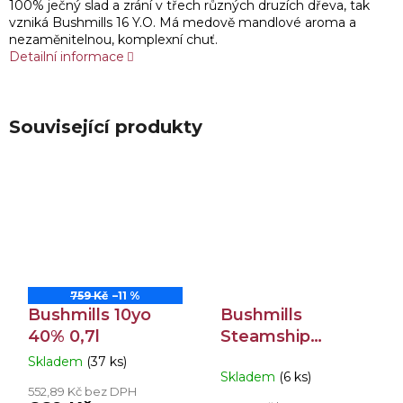
100% ječný slad a zrání v třech různých druzích dřeva, tak
vzniká Bushmills 16 Y.O. Má medově mandlové aroma a
nezaměnitelnou, komplexní chuť.
Detailní informace
Související produkty
759 Kč
–11 %
Bushmills 10yo
Bushmills
40% 0,7l
Steamship
Collection Sherry
Skladem
(37 ks)
Průměrné
Skladem
(6 ks)
Cask 40% 1l
hodnocení
552,89 Kč bez DPH
produktu