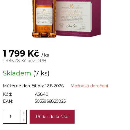
1 799 Kč
/ ks
1 486,78 Kč bez DPH
Měrná
Skladem
(7 ks)
cena:
Můžeme doručit do:
12.8.2026
Možnosti doručení
Kód:
A3840
EAN:
5055966825025
Přidat do košíku