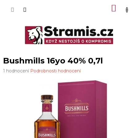
Přejít
NÁKU
na
obsah
KOŠÍK
Bushmills 16yo 40% 0,7l
Průměrné
1 hodnocení
Podrobnosti hodnocení
hodnocení
produktu
je
5,0
z
5
hvězdiček.