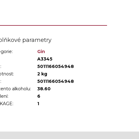
pochází z příjemných...
plňkové parametry
gorie
:
Gin
:
A3345
:
5011166054948
tnost
:
2 kg
N
:
5011166054948
ento alkoholu
:
38.60
lení
:
6
KAGE
:
1