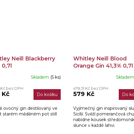
ley Neill Blackberry
Whitley Neill Blood
0,7l
Orange Gin 41,3% 0,7l
Skladem
(5 ks)
Sklade
1 Kč bez DPH
478,51 Kč bez DPH
 Kč
579 Kč
Do košíku
Do ko
ě ovocný gin destilovaný ve
Vyjímečný gin inspirovaný sl
et starém měděném pot still
Sicílií. Svěží pomerančová ch
nabídne kousek středomořs
slunce v každé lahvi.