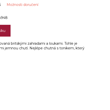
6
Možnosti doručení
4948
šíku
ovaná britskými zahradami a loukami. Tohle je
mi jemnou chutí. Nejlépe chutná s tonikem, který