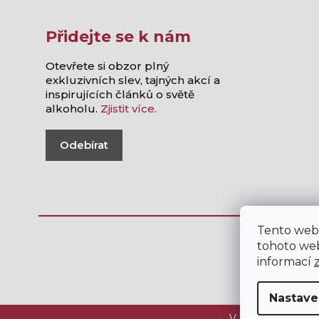
Přidejte se k nám
Otevřete si obzor plný
exkluzivních slev, tajných akcí a
inspirujících článků o světě
alkoholu.
Zjistit více.
Odebírat
Tento web
tohoto web
informací
Nastave
V internetovém ob