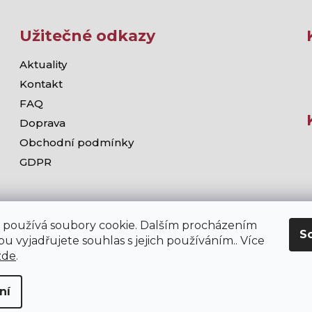
Užitečné odkazy
Aktuality
Kontakt
FAQ
Doprava
Obchodní podmínky
GDPR
 používá soubory cookie. Dalším procházením
S
u vyjadřujete souhlas s jejich používáním.. Více
zde
.
ní
chodě stramis.cz platí zákaz prodeje alkoholických nápojů osob