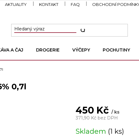
AKTUALITY
KONTAKT
FAQ
OBCHODNÍ PODMÍNK
KÁVA A ČAJ
DROGERIE
VÝČEPY
POCHUTINY
7l
6% 0,7l
450 Kč
/ ks
371,90 Kč bez DPH
Měrná
Skladem
(1 ks)
cena: