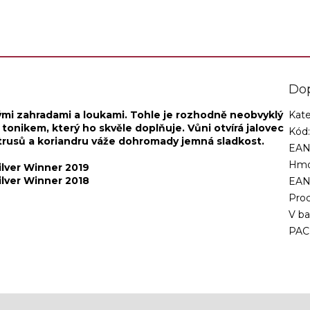
Do
ými zahradami a loukami. Tohle je rozhodně neobvyklý
Kate
 tonikem, který ho skvěle doplňuje. Vůni otvírá jalovec
Kód
 citrusů a koriandru váže dohromady jemná sladkost.
EAN
Hmo
ilver Winner 2019
ilver Winner 2018
EA
Proc
V ba
PAC