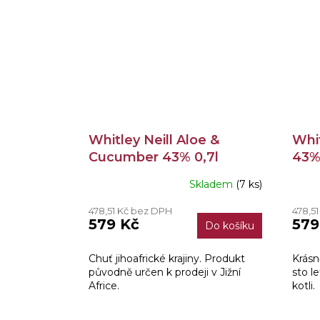
Whitley Neill Aloe &
Whit
Cucumber 43% 0,7l
43% 
Skladem
(7 ks)
478,51 Kč bez DPH
478,5
579 Kč
579
Do košíku
Chuť jihoafrické krajiny. Produkt
Krásn
původně určen k prodeji v Jižní
sto l
Africe.
kotli.