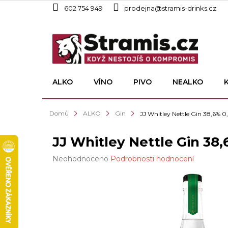
Přejít
602 754 949
prodejna@stramis-drinks.cz
na
obsah
ALKO
VÍNO
PIVO
NEALKO
Domů
ALKO
Gin
JJ Whitley Nettle Gin 38,6% 0,
JJ Whitley Nettle Gin 38,
Průměrné
Neohodnoceno
Podrobnosti hodnocení
hodnocení
produktu
je
0,0
z
5
hvězdiček.