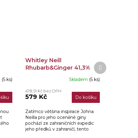
Whitley Neill
Další
Rhubarb&Ginger 41,3%
produkt
0,7l
m
(5 ks)
Skladem
(5 ks)
478,51 Kč bez DPH
579 Kč
šíku
Do košíku
unou
Zatímco většina inspirace Johna
uť
Neilla pro jeho oceněné giny
kého
pochází ze zahraničních expedic
jeho předků v zahraničí, tento
rebarborovo-zázvorový gin