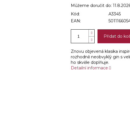
Můžeme doručit do:
11.8.202
Kód:
A3345
EAN:
501116605
Přidat do ko
Znovu objevená klasika inspir
rozhodně neobvyklý gin s vel
ho skvěle doplňuje.
Detailní informace