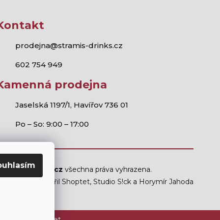
Kontakt
prodejna@stramis-drinks.cz
602 754 949
Kamenná prodejna
Jaselská 1197/1, Havířov 736 01
Po – So: 9:00 – 17:00
ouhlasím
Stramis.cz
všechna práva vyhrazena.
Vytvořil Shoptet
,
Studio S!ck
a
Horymír Jahoda
ám mladším 18 let.