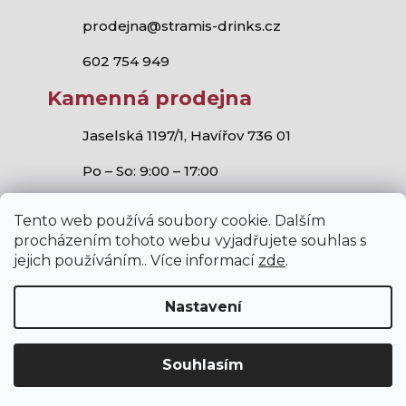
prodejna@stramis-drinks.cz
602 754 949
Kamenná prodejna
Jaselská 1197/1, Havířov 736 01
Po – So: 9:00 – 17:00
Tento web používá soubory cookie. Dalším
procházením tohoto webu vyjadřujete souhlas s
jejich používáním.. Více informací
zde
.
Stramis.cz
všechna práva vyhrazena.
Vytvořil Shoptet
,
Studio S!ck
a
Horymír Jahoda
Nastavení
Souhlasím
V internetovém obchodě stramis.cz platí zákaz prodeje
alkoholických nápojů osobám mladším 18 let.