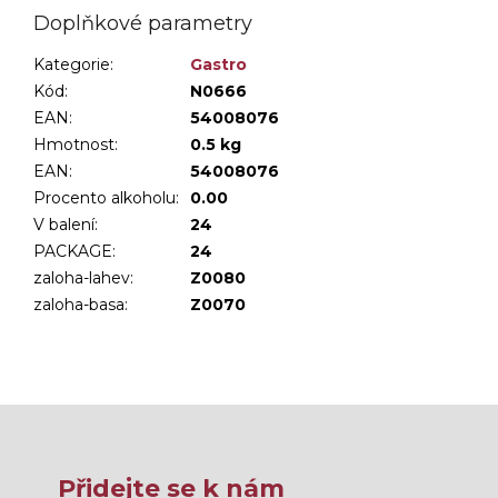
Doplňkové parametry
Kategorie
:
Gastro
Kód:
N0666
EAN:
54008076
Hmotnost
:
0.5 kg
EAN
:
54008076
Procento alkoholu
:
0.00
V balení
:
24
PACKAGE
:
24
zaloha-lahev
:
Z0080
zaloha-basa
:
Z0070
Přidejte se k nám