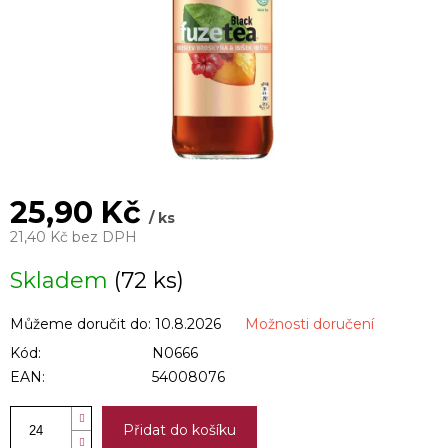
25,90 Kč
/ ks
21,40 Kč bez DPH
Měrná
Skladem
(72 ks)
cena:
Můžeme doručit do:
10.8.2026
Možnosti doručení
Kód:
N0666
EAN:
54008076
Přidat do košíku