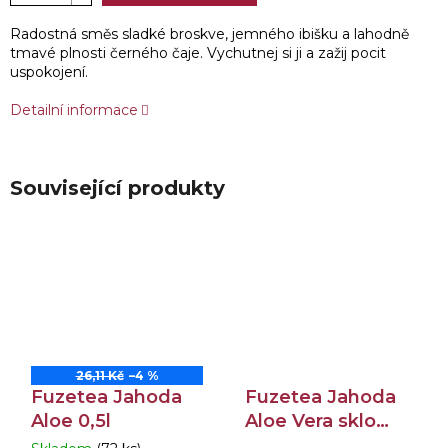
Radostná směs sladké broskve, jemného ibišku a lahodně
tmavé plnosti černého čaje. Vychutnej si ji a zažij pocit
uspokojení.
Detailní informace
Související produkty
26,11 Kč
–4 %
Fuzetea Jahoda
Fuzetea Jahoda
Aloe 0,5l
Aloe Vera sklo
0,25l