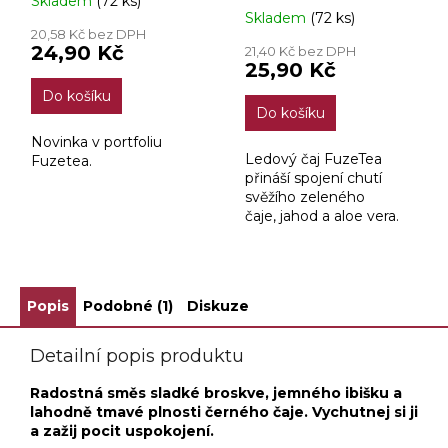
Skladem
(72 ks)
Průměrné
Skladem
(72 ks)
hodnocení
20,58 Kč bez DPH
produktu
24,90 Kč
21,40 Kč bez DPH
je
25,90 Kč
1,0
Do košíku
z
Do košíku
5
hvězdiček.
Novinka v portfoliu
Ledový čaj FuzeTea
Fuzetea.
přináší spojení chutí
svěžího zeleného
čaje, jahod a aloe vera.
Popis
Podobné (1)
Diskuze
Detailní popis produktu
Radostná směs sladké broskve, jemného ibišku a
lahodně tmavé plnosti černého čaje. Vychutnej si ji
a zažij pocit uspokojení.