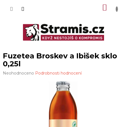
Přejít
NÁKU
na
obsah
KOŠÍK
Fuzetea Broskev a Ibišek sklo
0,25l
Průměrné
Neohodnoceno
Podrobnosti hodnocení
hodnocení
produktu
je
0,0
z
5
hvězdiček.