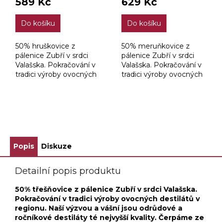
589 Kč
629 Kč
Do košíku
Do košíku
50% hruškovice z
50% meruňkovice z
pálenice Zubří v srdci
pálenice Zubří v srdci
Valašska. Pokračování v
Valašska. Pokračování v
tradici výroby ovocných
tradici výroby ovocných
destilátů v regionu.
destilátů v regionu.
ZOBRAZIT VŠECHNY SOUVISEJÍCÍ PRODUKTY
Popis
Diskuze
Detailní popis produktu
50% třešňovice z pálenice Zubří v srdci Valašska.
Pokračování v tradici výroby ovocných destilátů v
regionu.​ Naší výzvou a vášní jsou odrůdové a
ročníkové destiláty té nejvyšší kvality. Čerpáme ze