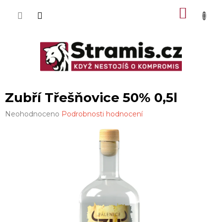
Přejít
NÁKU
na
obsah
KOŠÍK
Zubří Třešňovice 50% 0,5l
Průměrné
Neohodnoceno
Podrobnosti hodnocení
hodnocení
produktu
je
0,0
z
5
hvězdiček.