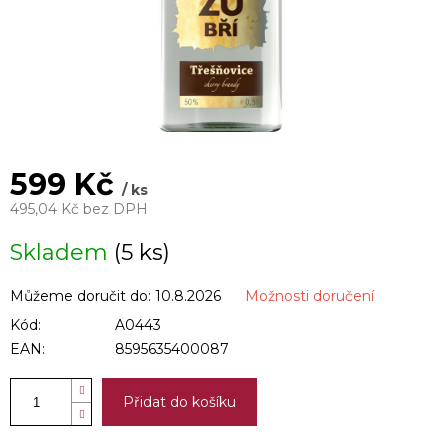
599 Kč
/ ks
495,04 Kč bez DPH
Měrná
Skladem
(5 ks)
cena:
Můžeme doručit do:
10.8.2026
Možnosti doručení
Kód:
A0443
EAN:
8595635400087
Přidat do košíku