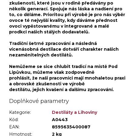
zkušeností, které jsou v rodině předávány po
několik generací. Spojuje nás láska a nadšení pro
to, co děláme. Prioritou při výrobě je pro nás výběr
ovoce té nejvyšší kvality, kdy dáváme přednost
ovoci vypěstovanému v integrované a malé
prodkci našich stálých dodavatelů.
Tradiční šetrné zpracování a následná
vícenásobná destilace dotváří charakter našich
nezaměnitelných destilátů.
Nemůžeme se sice chlubit tradicí na místě Pod
Lipůvkou, můžeme však zodpovedně
prohlásit, že naši pracovníci mají mnohaletou praxi
a obrovské zkušenosti ve výrobě
destilátu, jejich kvašení a dalšímu zpracování.
Doplňkové parametry
Kategorie
:
Destiláty a Lihoviny
Kód:
A0443
EAN:
8595635400087
Hmotnost
:
2 kg