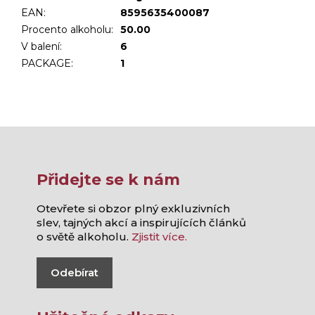
EAN
:
8595635400087
Procento alkoholu
:
50.00
V balení
:
6
PACKAGE
:
1
Přidejte se k nám
Otevřete si obzor plný exkluzivních
slev, tajných akcí a inspirujících článků
o světě alkoholu.
Zjistit více.
Odebírat