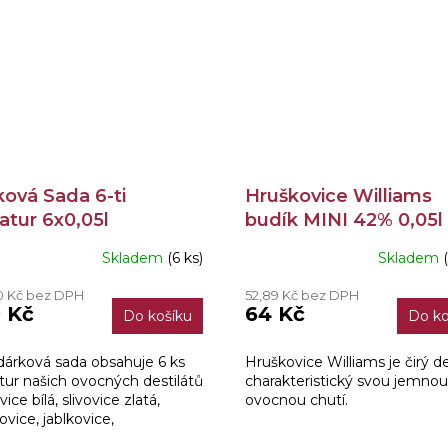
ová Sada 6-ti
Hruškovice Williams
atur 6x0,05l
budík MINI 42% 0,05l
Skladem
(6 ks)
Skladem
ěrné
ocení
0 Kč bez DPH
52,89 Kč bez DPH
ktu
 Kč
64 Kč
Do košíku
Do ko
dárková sada obsahuje 6 ks
Hruškovice Williams je čirý de
tur našich ovocných destilátů
charakteristický svou jemnou
iček.
ovice bílá, slivovice zlatá,
ovocnou chutí.
ovice, jablkovice,
kovice a třešňovice. Každá