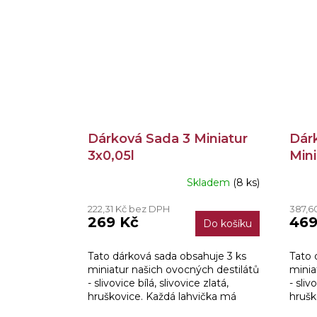
Dárková Sada 3 Miniatur
Dárk
3x0,05l
Mini
Skladem
(8 ks)
Prům
hodn
222,31 Kč bez DPH
387,6
produ
269 Kč
469
Do košíku
je
5,0
z
Tato dárková sada obsahuje 3 ks
Tato 
5
miniatur našich ovocných destilátů
minia
hvězd
- slivovice bílá, slivovice zlatá,
- sliv
hruškovice. Každá lahvička má
hrušk
obsah 0,05l. Rozměry krabičky jsou
meruň