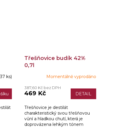
Třešňovice budík 42%
0,7l
(37 ks)
Momentálně vyprodáno
387,60 Kč bez DPH
469 Kč
šíku
DETAIL
stilát
Třešňovice je destilát
charakteristický svou třešňovou
vůní a hladkou chutí, která je
doprovázena lehkým tónem
pecek.