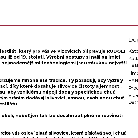
čka má obsah...
Do
destilát, který pro vás ve Vizovicích připravuje RUDOLF
Kate
již od 19. století. Výrobní postupy si naši palírníci
Kód
s nejmodernějšími technologiemi jsou zárukou nejvyšší
EAN
Hmo
održujeme mnohaleté tradice. Ty požadují, aby vyzrálý
EA
cí, díky které dosahuje slivovice čistoty a jemnosti.
Proc
su, aby vzniklému nápoji dodaly specifickou chuť
V ba
letým zráním dodávají slivovici jemnou, zaoblenou chuť
PAC
stilátu.
í okolí, neboť jen tak lze dosáhnout plného rozvinutí
tě vás osloví zlatá slivovice, která získává svoji chuť