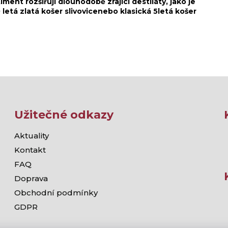
iment rozšiřují dlouhodobě zrající destiláty, jako je
0 letá zlatá košer slivovicenebo klasická 5letá košer
Užitečné odkazy
Aktuality
Kontakt
FAQ
Doprava
Obchodní podmínky
GDPR