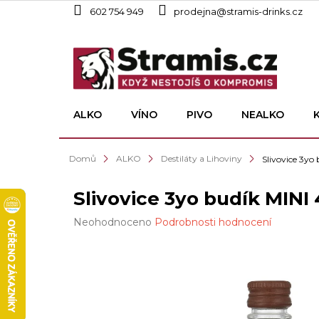
Přejít
602 754 949
prodejna@stramis-drinks.cz
na
obsah
ALKO
VÍNO
PIVO
NEALKO
Domů
ALKO
Destiláty a Lihoviny
Slivovice 3yo
Slivovice 3yo budík MINI 
Průměrné
Neohodnoceno
Podrobnosti hodnocení
hodnocení
produktu
je
0,0
z
5
hvězdiček.