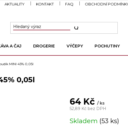
AKTUALITY
KONTAKT
FAQ
OBCHODNÍ PODMÍNK
KÁVA A ČAJ
DROGERIE
VÝČEPY
POCHUTINY
 budík MINI 45% 0,05l
45% 0,05l
64 Kč
/ ks
52,89 Kč bez DPH
Měrná
Skladem
(53 ks)
cena: