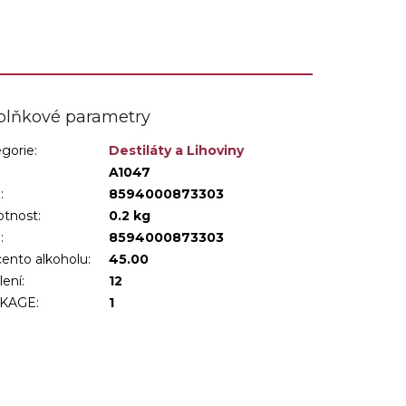
plňkové parametry
gorie
:
Destiláty a Lihoviny
:
A1047
:
8594000873303
tnost
:
0.2 kg
N
:
8594000873303
ento alkoholu
:
45.00
lení
:
12
KAGE
:
1