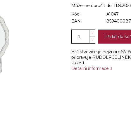
Můžeme doručit do:
11.8.202
Kód:
A1047
EAN:
859400087
Přidat do ko
Bílá slivovice je nejznámější 
připravuje RUDOLF JELÍNEK z 
století.
Detailní informace