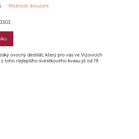
6
Možnosti doručení
3303
šíku
český ovocný destilát, který pro vás ve Vizovicích
toho nejlepšího švestkového kvasu již od 19.