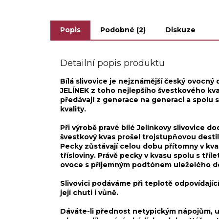
22,5 x 9 x...
lahvi
Popis
Podobné (2)
Diskuze
Detailní popis produktu
Bílá slivovice je nejznámější český ovocný 
JELÍNEK z toho nejlepšího švestkového kvasu 
předávají z generace na generaci a spolu 
kvality.
Při výrobě pravé bílé Jelínkovy slivovice d
švestkový kvas prošel trojstupňovou destila
Pecky zůstávají celou dobu přítomny v kva
třísloviny. Právě pecky v kvasu spolu s tří
ovoce s příjemným podtónem uleželého de
Slivovici podáváme při teplotě odpovídajíc
její chuti i vůně.
Dáváte-li přednost netypickým nápojům, urči