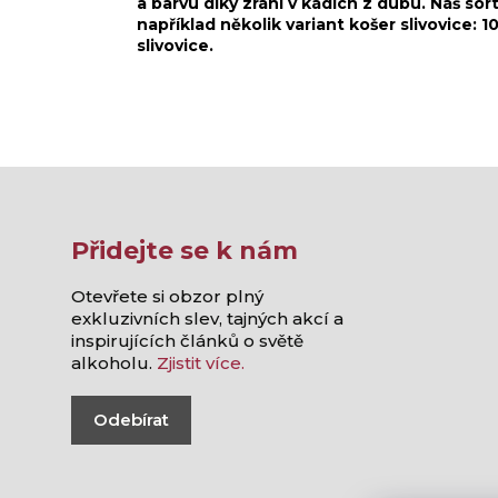
a barvu díky zrání v kádích z dubu. Náš sort
například několik variant košer slivovice: 1
slivovice.
Přidejte se k nám
Otevřete si obzor plný
exkluzivních slev, tajných akcí a
inspirujících článků o světě
alkoholu.
Zjistit více.
Odebírat