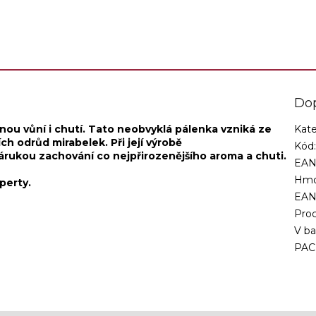
ovocná jako meruňky samy.
Do
nou vůní i chutí. Tato neobvyklá pálenka vzniká ze
Kate
ch odrůd mirabelek. Při její výrobě
Kód
zárukou zachování co nejpřirozenějšího aroma a chuti.
EAN
Hmo
perty.
EA
Proc
V ba
PAC