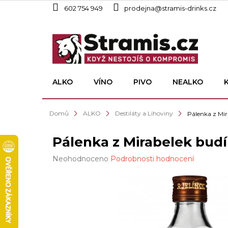
Přejít
602 754 949
prodejna@stramis-drinks.cz
na
obsah
ALKO
VÍNO
PIVO
NEALKO
Domů
ALKO
Destiláty a Lihoviny
Pálenka z Mir
Pálenka z Mirabelek budí
Průměrné
Neohodnoceno
Podrobnosti hodnocení
hodnocení
produktu
je
0,0
z
5
hvězdiček.