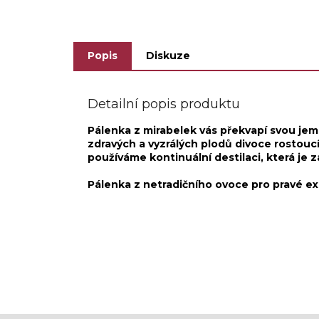
zdraví je znám téměř...
a...
Popis
Diskuze
Detailní popis produktu
Pálenka z mirabelek vás překvapí svou jem
zdravých a vyzrálých plodů divoce rostoucí
používáme kontinuální destilaci, která je 
Pálenka z netradičního ovoce pro pravé ex