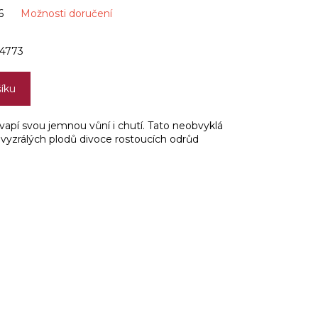
6
Možnosti doručení
4773
šíku
vapí svou jemnou vůní i chutí. Tato neobvyklá
 vyzrálých plodů divoce rostoucích odrůd