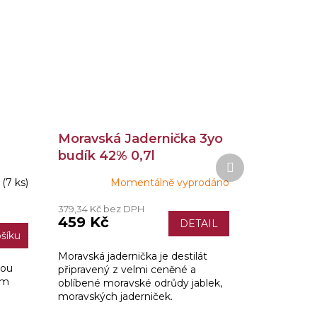
Moravská Jadernička 3yo
budík 42% 0,7l
Další
produkt
m
(7 ks)
Momentálně vyprodáno
379,34 Kč bez DPH
459 Kč
DETAIL
šíku
Moravská jadernička je destilát
kou
připravený z velmi ceněné a
em
oblíbené moravské odrůdy jablek,
moravských jaderniček.