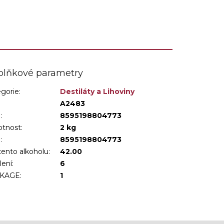
plňkové parametry
gorie
:
Destiláty a Lihoviny
:
A2483
:
8595198804773
tnost
:
2 kg
N
:
8595198804773
ento alkoholu
:
42.00
lení
:
6
KAGE
:
1