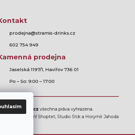
Kontakt
prodejna@stramis-drinks.cz
602 754 949
Kamenná prodejna
Jaselská 1197/1, Havířov 736 01
Po – So: 9:00 – 17:00
ouhlasím
Stramis.cz
všechna práva vyhrazena.
Vytvořil Shoptet
,
Studio S!ck
a
Horymír Jahoda