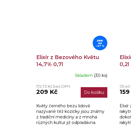
289
Kč
–27 %
Elixír z Bezového Květu
Elix
14,7% 0,7l
0,2l
Skladem
(30 ks)
Průměrné
hodnocení
172,73 Kč bez DPH
131,4
produktu
209 Kč
159
Do košíku
je
3,8
z
Květy černého bezu lidově
Elixír
5
nazývané též kozičky jsou známy
rakyt
hvězdiček.
z tradiční medicíny a z mnoha
dokon
různých kultur již odpradávna.
rakyt
Jejich blahodárný účinek na lidské
tak c