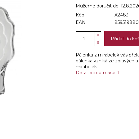
Můžeme doručit do:
12.8.202
Kód:
A2483
EAN:
859519880
Přidat do ko
Pálenka z mirabelek vás přek
pálenka vzniká ze zdravých a
mirabelek.
Detailní informace