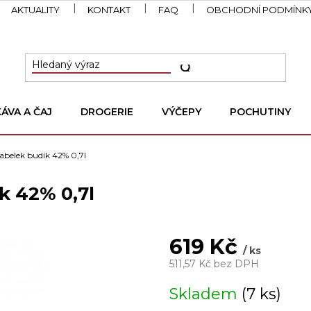
AKTUALITY
KONTAKT
FAQ
OBCHODNÍ PODMÍNK
KÁVA A ČAJ
DROGERIE
VÝČEPY
POCHUTINY
abelek budík 42% 0,7l
k 42% 0,7l
619 Kč
/ ks
511,57 Kč bez DPH
Měrná
Skladem
(7 ks)
cena: