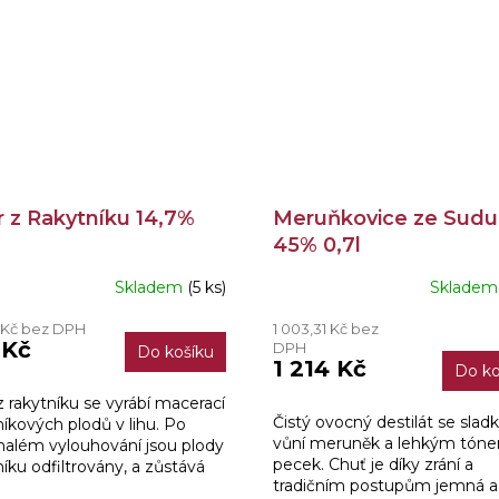
ír z Rakytníku 14,7%
Meruňkovice ze Sudu
45% 0,7l
Skladem
(5 ks)
Sklade
0 Kč bez DPH
1 003,31 Kč bez
 Kč
DPH
Do košíku
1 214 Kč
Do ko
 z rakytníku se vyrábí macerací
Čistý ovocný destilát se slad
níkových plodů v lihu. Po
vůní meruněk a lehkým tón
além vylouhování jsou plody
pecek. Chuť je díky zrání a
níku odfiltrovány, a zůstává
tradičním postupům jemná a
harakteristická oranžová barva