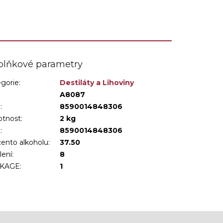
kvalitného jemného liehu a...
plňkové parametry
gorie
:
Destiláty a Lihoviny
:
A8087
:
8590014848306
tnost
:
2 kg
N
:
8590014848306
ento alkoholu
:
37.50
lení
:
8
KAGE
:
1