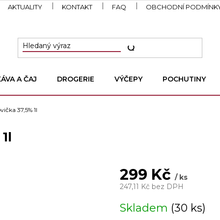
AKTUALITY
KONTAKT
FAQ
OBCHODNÍ PODMÍNK
KÁVA A ČAJ
DROGERIE
VÝČEPY
POCHUTINY
vička 37,5% 1l
1l
299 Kč
/ ks
247,11 Kč bez DPH
Měrná
Skladem
(30 ks)
cena: