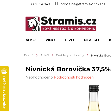
Přejít
602 754 949
prodejna@stramis-drinks.cz
na
obsah
ALKO
VÍNO
PIVO
NEALKO
Domů
ALKO
Destiláty a Lihoviny
Nivnická Boro
Nivnická Borovička 37,5% 
Průměrné
Neohodnoceno
Podrobnosti hodnocení
hodnocení
produktu
je
0,0
z
5
hvězdiček.