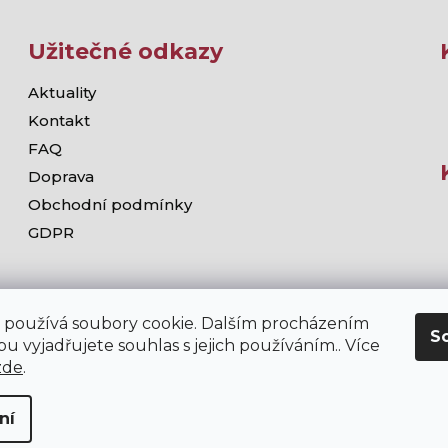
Užitečné odkazy
Aktuality
Kontakt
FAQ
Doprava
Obchodní podmínky
GDPR
 používá soubory cookie. Dalším procházením
S
u vyjadřujete souhlas s jejich používáním.. Více
zde
.
ní
chodě stramis.cz platí zákaz prodeje alkoholických nápojů osob