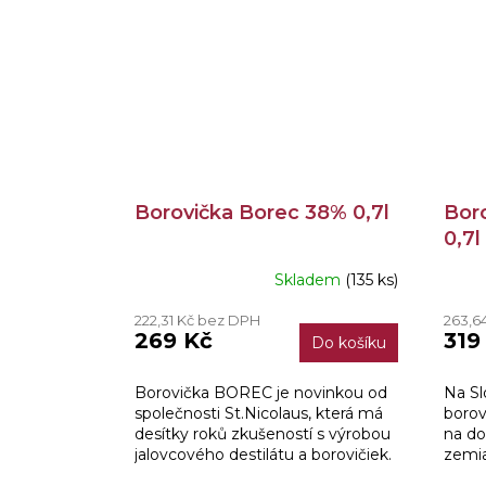
Borovička Borec 38% 0,7l
Bor
0,7l
Skladem
(135 ks)
Prům
hodn
222,31 Kč bez DPH
263,6
produ
269 Kč
319
Do košíku
je
4,0
z
Borovička BOREC je novinkou od
Na Sl
5
společnosti St.Nicolaus, která má
borov
hvězd
desítky roků zkušeností s výrobou
na do
jalovcového destilátu a borovičiek.
zemia
výrob