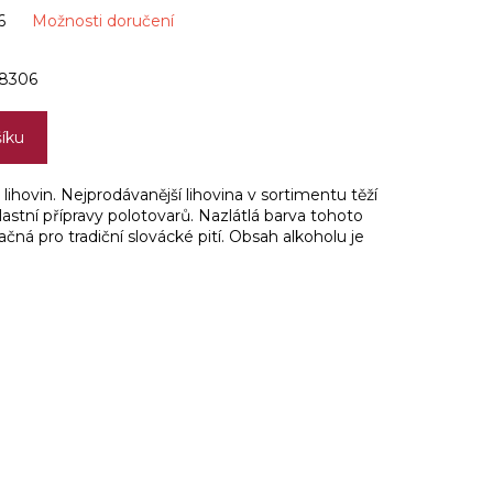
6
Možnosti doručení
8306
šíku
ihovin. Nejprodávanější lihovina v sortimentu těží
astní přípravy polotovarů. Nazlátlá barva tohoto
ačná pro tradiční slovácké pití. Obsah alkoholu je