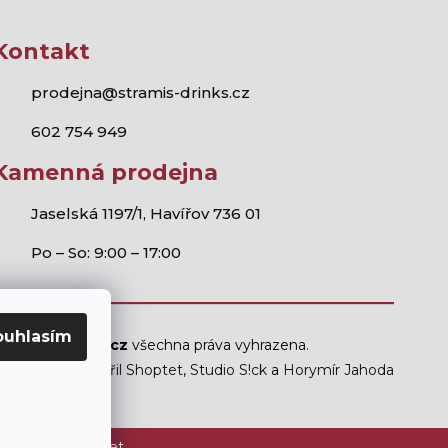
Kontakt
prodejna@stramis-drinks.cz
602 754 949
Kamenná prodejna
Jaselská 1197/1, Havířov 736 01
Po – So: 9:00 – 17:00
ouhlasím
Stramis.cz
všechna práva vyhrazena.
Vytvořil Shoptet
,
Studio S!ck
a
Horymír Jahoda
ám mladším 18 let.