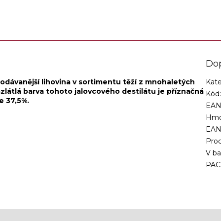
čka sa začala vyrábať...
velejemného lihu....
Do
rodávanější lihovina v sortimentu těží z mnohaletých
Kate
azlátlá barva tohoto jalovcového destilátu je příznačná
Kód
e 37,5%.
EAN
Hmo
EA
Proc
V ba
PAC