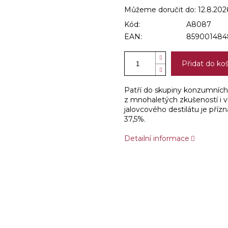
Můžeme doručit do:
12.8.202
Kód:
A8087
EAN:
859001484
Přidat do ko
Patří do skupiny konzumních l
z mnohaletých zkušeností i vl
jalovcového destilátu je přízn
37,5%.
Detailní informace