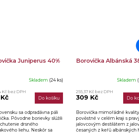
ovička Juniperus 40%
Borovička Albánská 3
Skladem
(24 ks)
Skladem
ěrné
ocení
4 Kč bez DPH
255,37 Kč bez DPH
ktu
 Kč
309 Kč
Do košíku
Do ko
ovensku sa odpradávna páli
Borovička mimořádné kvalit
ička. Pôvodne borievky slúžili
pověstné v celém kraji s pra
iček.
chutenie drsného
jalovcovým destilátem z jalo
kového liehu. Neskôr sa
česaných z keřů albánských 
ný proces zdokonalil a
křišťálově čisté vody a