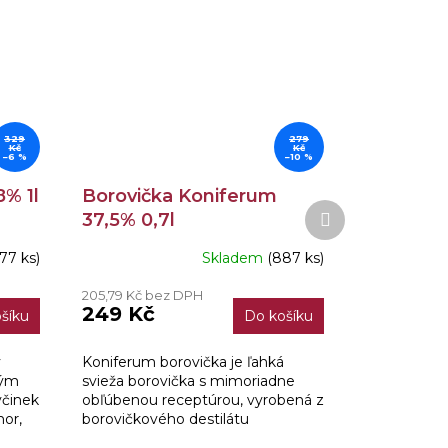
329
279
Kč
Kč
–6 %
–10 %
8% 1l
Borovička Koniferum
Další
37,5% 0,7l
produkt
(77 ks)
Skladem
(887 ks)
Průměrné
hodnocení
205,79 Kč bez DPH
produktu
249 Kč
šíku
Do košíku
je
3,9
z
y
Koniferum borovička je ľahká
5
vým
svieža borovička s mimoriadne
hvězdiček.
včinek
obľúbenou receptúrou, vyrobená z
hor,
borovičkového destilátu
prekvasených borievok s pridaním