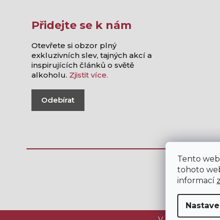
Přidejte se k nám
Otevřete si obzor plný
exkluzivních slev, tajných akcí a
inspirujících článků o světě
alkoholu.
Zjistit více.
Odebírat
Tento web
tohoto web
informací
Nastave
V internetovém ob