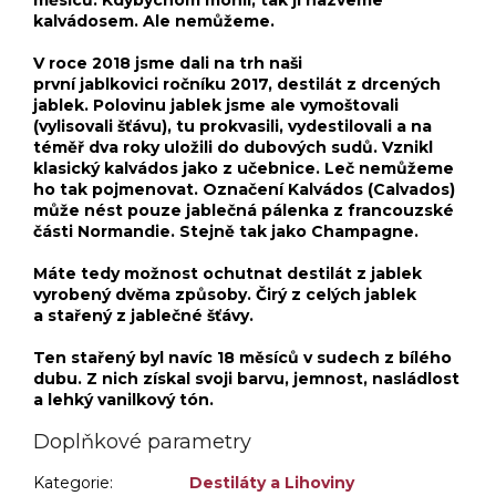
kalvádosem. Ale nemůžeme.
V roce 2018 jsme dali na trh naši
první jablkovici ročníku 2017, destilát z drcených
jablek. Polovinu jablek jsme ale vymoštovali
(vylisovali šťávu), tu prokvasili, vydestilovali a na
téměř dva roky uložili do dubových sudů. Vznikl
klasický kalvádos jako z učebnice. Leč nemůžeme
ho tak pojmenovat. Označení Kalvádos (Calvados)
může nést pouze jablečná pálenka z francouzské
části Normandie. Stejně tak jako Champagne.
Máte tedy možnost ochutnat destilát z jablek
vyrobený dvěma způsoby. Čirý z celých jablek
a stařený z jablečné šťávy.
Ten stařený byl navíc 18 měsíců v sudech z bílého
dubu. Z nich získal svoji barvu, jemnost, nasládlost
a lehký vanilkový tón.
Doplňkové parametry
Kategorie
:
Destiláty a Lihoviny