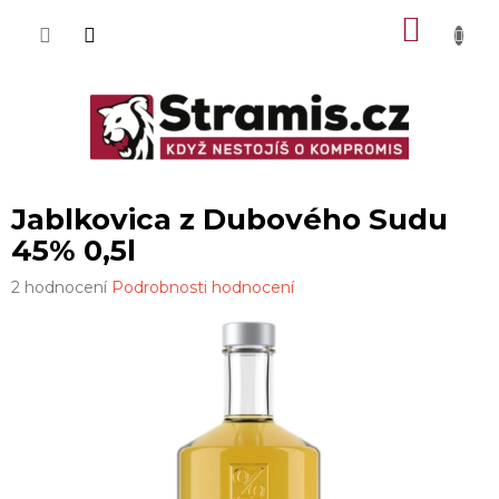
Přejít
NÁKU
na
obsah
KOŠÍK
Jablkovica z Dubového Sudu
45% 0,5l
Průměrné
2 hodnocení
Podrobnosti hodnocení
hodnocení
produktu
je
5,0
z
5
hvězdiček.