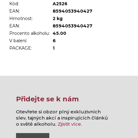
Kód:
A2526
EAN:
8594053940427
Hmotnost
:
2 kg
EAN
:
8594053940427
Procento alkoholu
:
45.00
V balení
:
6
PACKAGE
:
1
Přidejte se k nám
Otevřete si obzor plný exkluzivních
slev, tajných akcí a inspirujících článků
o světě alkoholu.
Zjistit více.