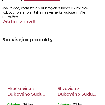
Jablkovice, která zrála v dubových sudech 18. měsíců.
Kdybychom mohli, tak ji nazveme kalvádosem. Ale
nemůžeme.
Detailní informace
Související produkty
Hruškovica z
Slivovica z
Dubového Sudu
Dubového Sudu
40% 0,5l
45% 0,5l
Skladem
(18 ks)
Skladem
(12 ks)