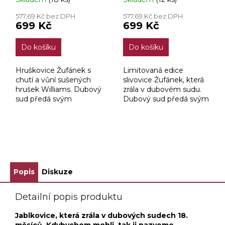
577,69 Kč bez DPH
577,69 Kč bez DPH
699 Kč
699 Kč
Do košíku
Do košíku
Hruškovice Žufánek s
Limitovaná edice
chutí a vůní sušených
slivovice Žufánek, která
hrušek Williams. Dubový
zrála v dubovém sudu.
sud předá svým
Dubový sud předá svým
vypálením destilátu
vypálením do slivovice
lehký vanilkový tón a
vanilkové a dřevité tóny,
nasládlou chuť sušených
které tak obdivujeme u
hrušek.
koňaků.
ZOBRAZIT VŠECHNY SOUVISEJÍCÍ PRODUKTY
Popis
Diskuze
Detailní popis produktu
Jablkovice, která zrála v dubových sudech 18.
měsíců. Kdybychom mohli, tak ji nazveme