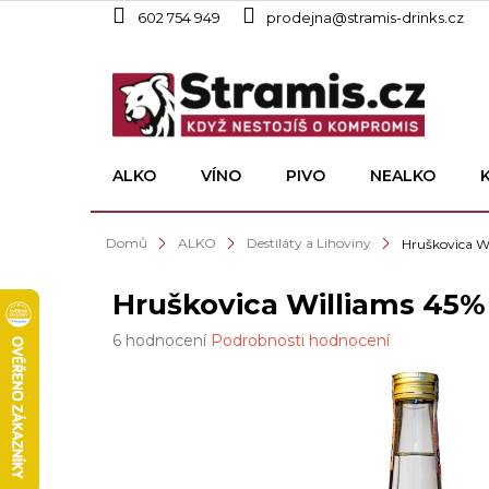
Přejít
602 754 949
prodejna@stramis-drinks.cz
na
obsah
ALKO
VÍNO
PIVO
NEALKO
Domů
ALKO
Destiláty a Lihoviny
Hruškovica Wi
Hruškovica Williams 45% 
Průměrné
6 hodnocení
Podrobnosti hodnocení
hodnocení
produktu
je
5,0
z
5
hvězdiček.