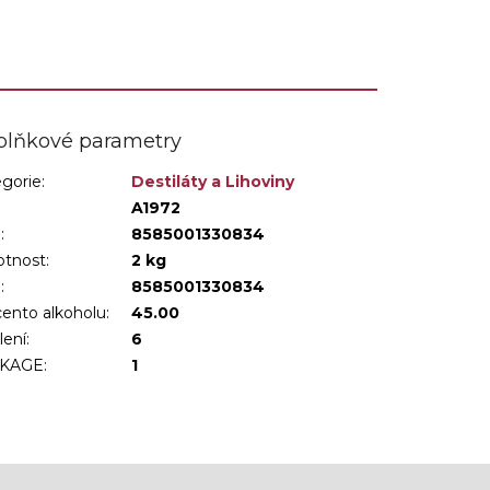
m...
receptúra s pravým hruškovým...
plňkové parametry
gorie
:
Destiláty a Lihoviny
:
A1972
:
8585001330834
tnost
:
2 kg
N
:
8585001330834
ento alkoholu
:
45.00
lení
:
6
KAGE
:
1