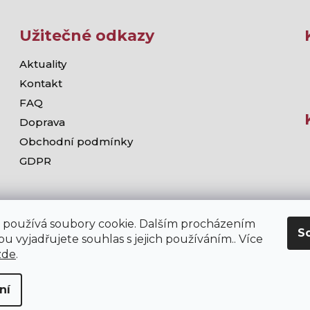
Užitečné odkazy
Aktuality
Kontakt
FAQ
Doprava
Obchodní podmínky
GDPR
 používá soubory cookie. Dalším procházením
S
u vyjadřujete souhlas s jejich používáním.. Více
zde
.
ní
chodě stramis.cz platí zákaz prodeje alkoholických nápojů osob