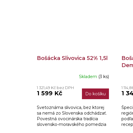
Bošácka Slivovica 52% 1,5l
Bošá
Dem
Skladem
(3 ks)
Prům
hodn
1 321,49 Kč bez DPH
1 114,
produ
1 599 Kč
1 3
Do košíku
je
4,0
z
Svetoznáma slivovica, bez ktorej
Špeci
5
sa nemá zo Slovenska odchádzať.
regió
hvězd
Povestná ovocinárska tradícia
podľa
slovensko-moravského pomedzia
recep
už z čias Márie Terézie začala písať
vyzre