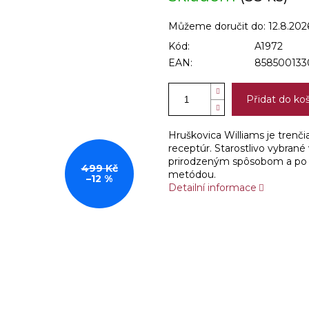
Můžeme doručit do:
12.8.202
Kód:
A1972
EAN:
858500133
Přidat do ko
Hruškovica Williams je trenč
receptúr. Starostlivo vybrané
prirodzeným spôsobom a po d
499 Kč
metódou.
–12 %
Detailní informace