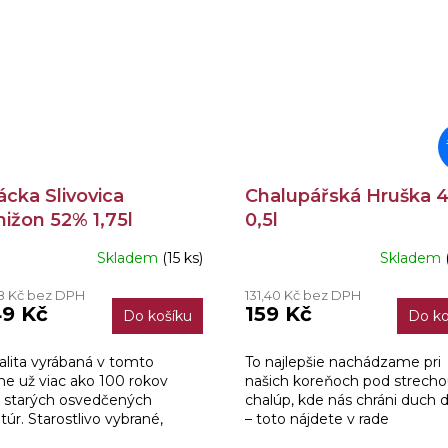
cka Slivovica
Chalupářská Hruška 
ižon 52% 1,75l
0,5l
Skladem
(15 ks)
Skladem
ěrné
ocení
88 Kč bez DPH
131,40 Kč bez DPH
ktu
49 Kč
159 Kč
Do košíku
Do ko
alita vyrábaná v tomto
To najlepšie nachádzame pri
ne už viac ako 100 rokov
našich koreňoch pod strech
iček.
 starých osvedčených
chalúp, kde nás chráni duch 
túr. Starostlivo vybrané,
– toto nájdete v rade
té ovocie kvasí prirodzeným
„Chalupárska“ – poctivá over