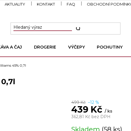
AKTUALITY
KONTAKT
FAQ
OBCHODNÍ PODMÍNK
KÁVA A ČAJ
DROGERIE
VÝČEPY
POCHUTINY
lliams 45% 0,7l
0,7l
499 Kč
–12 %
439 Kč
/ ks
362,81 Kč bez DPH
Měrná
Skladem
(58 ks)
cena: