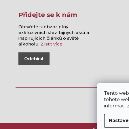
Přidejte se k nám
Otevřete si obzor plný
exkluzivních slev, tajných akcí a
inspirujících článků o světě
alkoholu.
Zjistit více.
Odebírat
Tento web
tohoto web
informací
Nastave
V internetovém ob