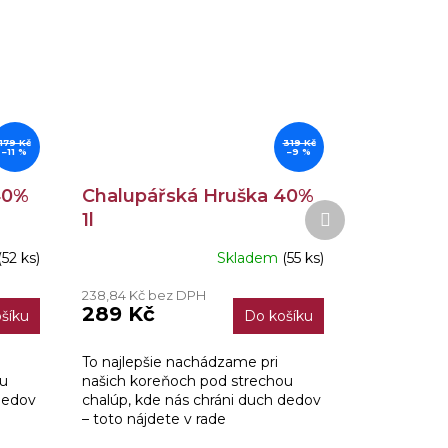
179 Kč
319 Kč
–11 %
–9 %
40%
Chalupářská Hruška 40%
Další
1l
produkt
(52 ks)
Skladem
(55 ks)
Průměrné
hodnocení
238,84 Kč bez DPH
produktu
289 Kč
šíku
Do košíku
je
4,0
z
To najlepšie nachádzame pri
5
ou
našich koreňoch pod strechou
hvězdiček.
dedov
chalúp, kde nás chráni duch dedov
– toto nájdete v rade
ená
„Chalupárska“ – poctivá overená