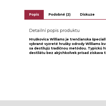
tradíciu tohto...
spôso
Popis
Podobné (2)
Diskuze
Detailní popis produktu
Hruškovica Williams je trenčianska špecial
vybrané vyzreté hrušky odrody Williams 
sa destilujú tradičnou metódou. Typickú 
destilátu bez akýchkoľvek prísad získava 