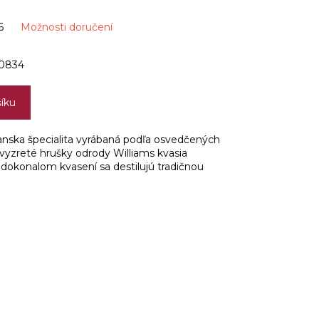
6
Možnosti doručení
0834
šíku
ianska špecialita vyrábaná podľa osvedčených
 vyzreté hrušky odrody Williams kvasia
okonalom kvasení sa destilujú tradičnou