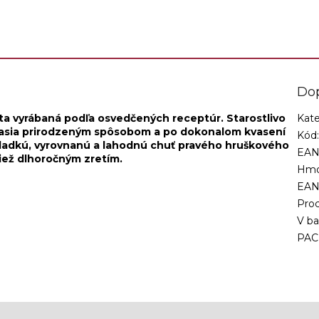
bom a po dokonalom...
receptúra s pravým hruškový
Do
ita vyrábaná podľa osvedčených receptúr. Starostlivo
Kate
kvasia prirodzeným spôsobom a po dokonalom kvasení
Kód
hladkú, vyrovnanú a lahodnú chuť pravého hruškového
EAN
tiež dlhoročným zretím.
Hmo
EA
Proc
V ba
PAC