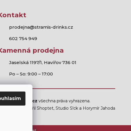
Kontakt
prodejna@stramis-drinks.cz
602 754 949
Kamenná prodejna
Jaselská 1197/1, Havířov 736 01
Po – So: 9:00 – 17:00
ouhlasím
Stramis.cz
všechna práva vyhrazena.
Vytvořil Shoptet
,
Studio S!ck
a
Horymír Jahoda
ám mladším 18 let.