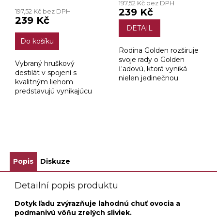
197,52 Kč bez DPH
produktu
239 Kč
197,52 Kč bez DPH
je
239 Kč
4,0
DETAIL
z
Do košíku
5
Rodina Golden rozširuje
hvězdiček.
svoje rady o Golden
Vybraný hruškový
Ľadovú, ktorá vyniká
destilát v spojení s
nielen jedinečnou
kvalitným liehom
chuťou, ale aj
predstavujú vynikajúcu
moderným a
„Silnú ale Jemnú“
atraktívnym dizajnom
Golden Hrušku.
ľadovej fľaše, ktorá dodá
stolovaniu ten...
ZOBRAZIT VŠECHNY SOUVISEJÍCÍ PRODUKTY
Popis
Diskuze
Detailní popis produktu
Dotyk ľadu zvýrazňuje lahodnú chuť ovocia a
podmanivú vôňu zrelých sliviek.