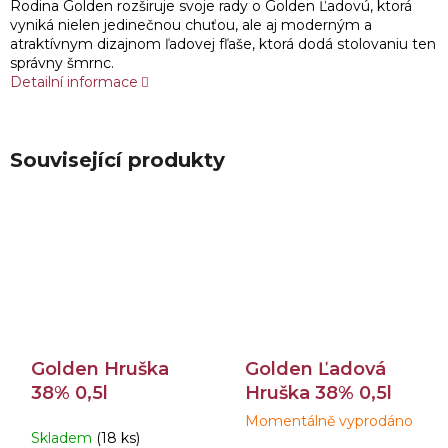
Rodina Golden rozširuje svoje rady o Golden Ľadovú, ktorá
vyniká nielen jedinečnou chuťou, ale aj moderným a
atraktívnym dizajnom ľadovej fľaše, ktorá dodá stolovaniu ten
správny šmrnc.
Detailní informace
Související produkty
Golden Hruška
Golden Ľadová
38% 0,5l
Hruška 38% 0,5l
Momentálně vyprodáno
Průměrné
Skladem
(18 ks)
hodnocení