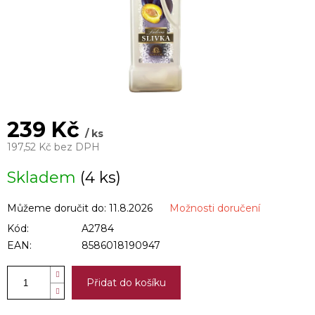
239 Kč
/ ks
197,52 Kč bez DPH
Měrná
Skladem
(4 ks)
cena:
Můžeme doručit do:
11.8.2026
Možnosti doručení
Kód:
A2784
EAN:
8586018190947
Přidat do košíku