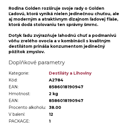
Rodina Golden rozširuje svoje rady o Golden
Ľadovú, ktorá vyniká nielen jedinečnou chuťou, ale
aj moderným a atraktívnym dizajnom ľadovej fľaše,
ktorá dodá stolovaniu ten správny šmrnc.
Dotyk ľadu zvýrazňuje lahodnú chuť a podmanivú
vôňu zrelého ovocia a v kombinácii s kvalitným
destilátom prináša konzumentom jedinečný
pôžitok zmyslov.
Doplňkové parametry
Kategorie
:
Destiláty a Lihoviny
Kód:
A2784
EAN:
8586018190947
Hmotnost
:
2 kg
EAN
:
8586018190947
Procento alkoholu
:
38.00
V balení
:
12
PACKAGE
:
1