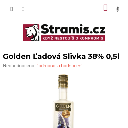
Přejít
NÁKU
na
obsah
KOŠÍK
Golden Ľadová Slivka 38% 0,5l
Průměrné
Neohodnoceno
Podrobnosti hodnocení
hodnocení
produktu
je
0,0
z
5
hvězdiček.