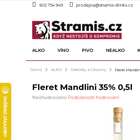
Přejít
602 754 949
prodejna@stramis-drinks.cz
na
obsah
ALKO
VÍNO
PIVO
NEALKO
Domů
ALKO
Destiláty a Lihoviny
Fleret Mandlin
Fleret Mandlini 35% 0,5l
Průměrné
Neohodnoceno
Podrobnosti hodnocení
hodnocení
produktu
je
0,0
z
5
hvězdiček.