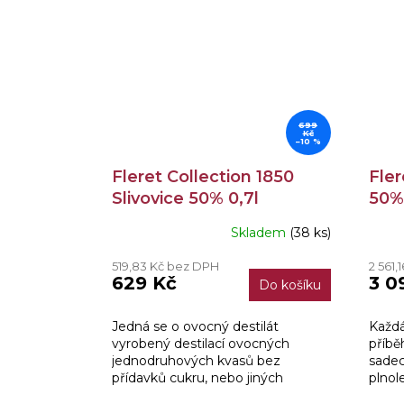
699
Kč
–10 %
Fleret Collection 1850
Fle
Slivovice 50% 0,7l
50% 
Skladem
(38 ks)
Prům
hodn
519,83 Kč bez DPH
2 561,
produ
629 Kč
3 0
Do košíku
je
4,3
z
Jedná se o ovocný destilát
Každá
5
vyrobený destilací ovocných
příbě
hvězd
jednodruhových kvasů bez
sadec
přídavků cukru, nebo jiných
plnol
ingrediencií.
vyso