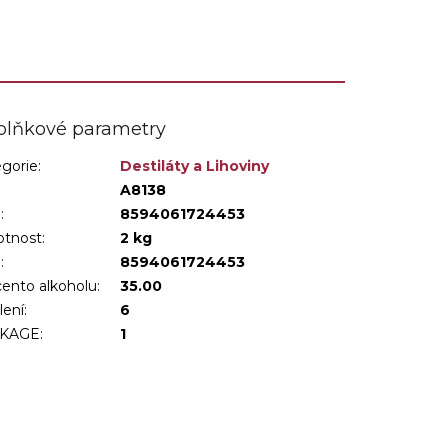
plňkové parametry
gorie
:
Destiláty a Lihoviny
:
A8138
:
8594061724453
tnost
:
2 kg
N
:
8594061724453
ento alkoholu
:
35.00
lení
:
6
KAGE
:
1