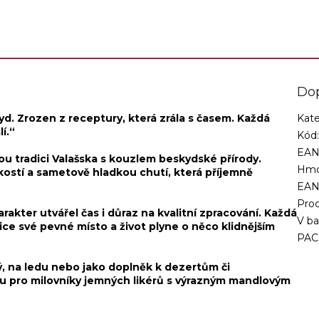
idantů byly pečlivě...
Cafe Cafe 40%...
Do
kyd. Zrozen z receptury, která zrála s časem. Každá
Kate
í.“
Kód
EAN
vou tradici Valašska s kouzlem beskydské přírody.
Hmo
ostí a sametově hladkou chutí, která příjemně
EA
Proc
rakter utvářel čas i důraz na kvalitní zpracování. Každá
V ba
dice své pevné místo a život plyne o něco klidnějším
PAC
ý, na ledu nebo jako doplněk k dezertům či
bou pro milovníky jemných likérů s výrazným mandlovým