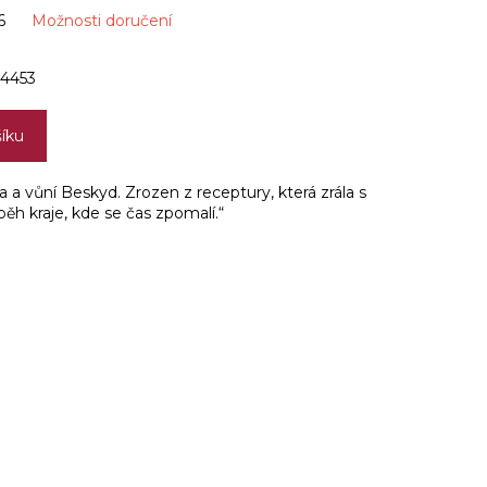
6
Možnosti doručení
4453
šíku
a a vůní Beskyd. Zrozen z receptury, která zrála s
ěh kraje, kde se čas zpomalí.“