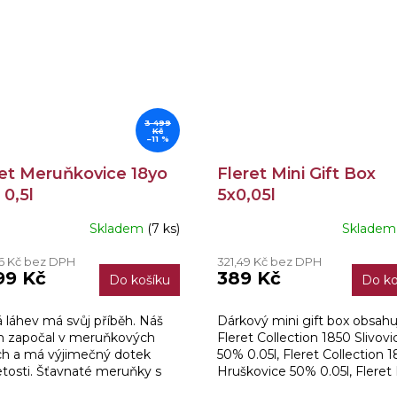
3 499
Kč
–11 %
ret Meruňkovice 18yo
Fleret Mini Gift Box
0,5l
5x0,05l
Skladem
(7 ks)
Sklade
ěrné
ocení
16 Kč bez DPH
321,49 Kč bez DPH
ktu
99 Kč
389 Kč
Do košíku
Do ko
 láhev má svůj příběh. Náš
Dárkový mini gift box obsahu
h započal v meruňkových
Fleret Collection 1850 Slivovi
iček.
h a má výjimečný dotek
50% 0.05l, Fleret Collection 
etosti. Šťavnaté meruňky s
Hruškovice 50% 0.05l, Fleret
kým obsahem vitamínů a
Pálenka 40% 0.05l, Beskyd 1