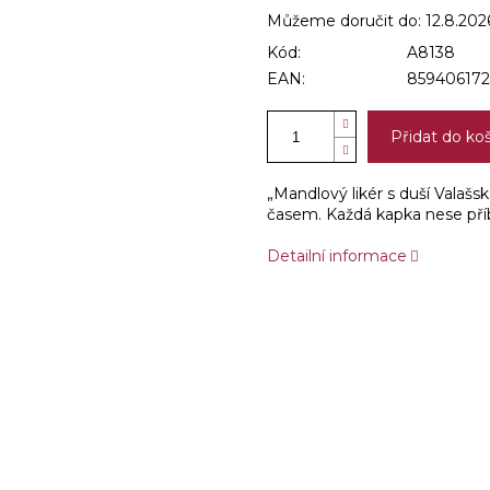
Můžeme doručit do:
12.8.202
Kód:
A8138
EAN:
859406172
Přidat do ko
„Mandlový likér s duší Valašsk
časem. Každá kapka nese příb
Detailní informace