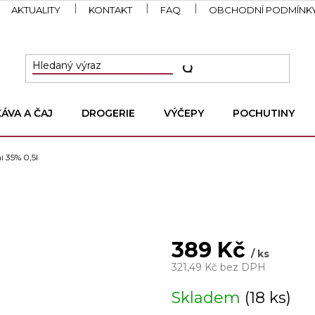
AKTUALITY
KONTAKT
FAQ
OBCHODNÍ PODMÍNK
KÁVA A ČAJ
DROGERIE
VÝČEPY
POCHUTINY
i 35% 0,5l
389 Kč
/ ks
321,49 Kč bez DPH
Měrná
Skladem
(18 ks)
cena: