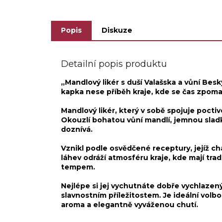
antiox
Popis
Diskuze
Detailní popis produktu
„Mandlový likér s duší Valašska a vůní Bes
kapka nese příběh kraje, kde se čas zpomal
Mandlový likér, který v sobě spojuje pocti
Okouzlí bohatou vůní mandlí, jemnou sladk
doznívá.
Vznikl podle osvědčené receptury, jejíž cha
láhev odráží atmosféru kraje, kde mají tra
tempem.
Nejlépe si jej vychutnáte dobře vychlazen
slavnostním příležitostem. Je ideální vol
aroma a elegantně vyváženou chutí.