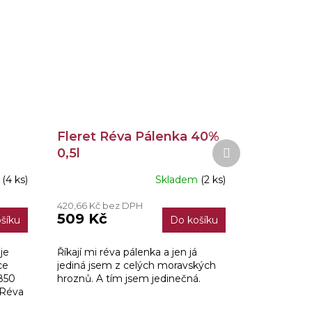
Fleret Réva Pálenka 40%
Další
0,5l
produkt
m
(4 ks)
Skladem
(2 ks)
420,66 Kč bez DPH
509 Kč
šíku
Do košíku
je
Říkají mi réva pálenka a jen já
ce
jediná jsem z celých moravských
1850
hroznů. A tím jsem jedinečná.
 Réva
129