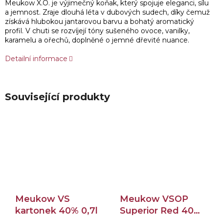
Meukow X.O. je výjimečný koňak, který spojuje eleganci, sílu
a jemnost. Zraje dlouhá léta v dubových sudech, díky čemuž
získává hlubokou jantarovou barvu a bohatý aromatický
profil. V chuti se rozvíjejí tóny sušeného ovoce, vanilky,
karamelu a ořechů, doplněné o jemné dřevité nuance.
Detailní informace
Související produkty
Meukow VS
Meukow VSOP
kartonek 40% 0,7l
Superior Red 40%