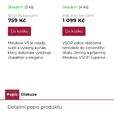
0,7l
Skladem
(3 ks)
Skladem
(4 ks)
627,27 Kč bez DPH
908,26 Kč bez DPH
759 Kč
1 099 Kč
Do košíku
Do košíku
Meukow VS je mladý,
VSOP edice oblečená
svěží a výrazný koňak,
tentokrát do červeného
který dokonale vystihuje
obalu. Jemný a příjemný
charakter a eleganci
Meukow VSOP Superior
značky Meukow.
se vyznačuje bohatostí a
jemností svých vůní.
Ovocné s jemnými
kořenitými tóny,...
ZOBRAZIT VŠECHNY SOUVISEJÍCÍ PRODUKTY
Popis
Diskuze
Detailní popis produktu