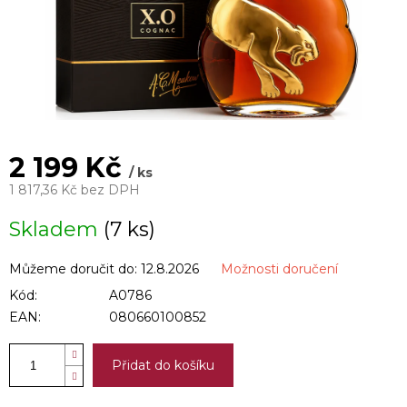
2 199 Kč
/ ks
1 817,36 Kč bez DPH
Měrná
Skladem
(7 ks)
cena:
Můžeme doručit do:
12.8.2026
Možnosti doručení
Kód:
A0786
EAN:
080660100852
Přidat do košíku