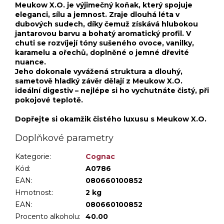
Meukow X.O. je výjimečný koňak, který spojuje
eleganci, sílu a jemnost. Zraje dlouhá léta v
dubových sudech, díky čemuž získává hlubokou
jantarovou barvu a bohatý aromatický profil. V
chuti se rozvíjejí tóny sušeného ovoce, vanilky,
karamelu a ořechů, doplněné o jemné dřevité
nuance.
Jeho dokonale vyvážená struktura a dlouhý,
sametově hladký závěr dělají z Meukow X.O.
ideální digestiv – nejlépe si ho vychutnáte čistý, při
pokojové teplotě.
Dopřejte si okamžik čistého luxusu s Meukow X.O.
Doplňkové parametry
Kategorie
:
Cognac
Kód:
A0786
EAN:
080660100852
Hmotnost
:
2 kg
EAN
:
080660100852
Procento alkoholu
:
40.00