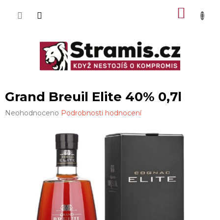
Přejít
NÁKU
na
obsah
KOŠÍK
Grand Breuil Elite 40% 0,7l
Průměrné
Neohodnoceno
Podrobnosti hodnocení
hodnocení
produktu
je
0,0
z
5
hvězdiček.