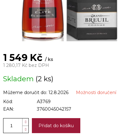
1 549 Kč
/ ks
1 280,17 Kč bez DPH
Měrná
Skladem
(2 ks)
cena:
Můžeme doručit do:
12.8.2026
Možnosti doručení
Kód:
A3769
EAN:
3760045042157
Přidat do košíku