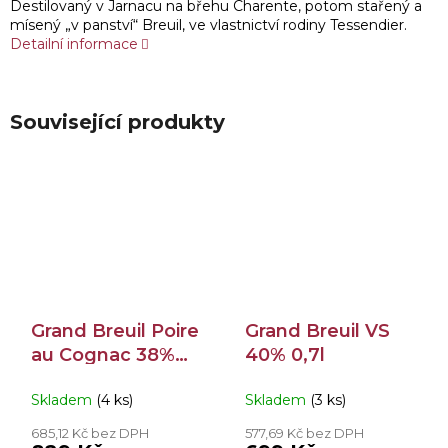
Destilovaný v Jarnacu na břehu Charente, potom stařený a
mísený „v panství“ Breuil, ve vlastnictví rodiny Tessendier.
Detailní informace
Související produkty
Grand Breuil Poire
Grand Breuil VS
au Cognac 38%
40% 0,7l
0,5l
Skladem
(4 ks)
Skladem
(3 ks)
685,12 Kč bez DPH
577,69 Kč bez DPH