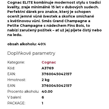
Cognac ELITE kombinuje modernost stylu s tradicí
kvality, zraje minimálně 15 let v dubových sudech.
Perfektní dárek pro znalce, který je schopen
ocenit jemné vůně švestek a skořice smíchané
s květinovou vůní. Směs Grand Champagne a
Petite Champagne s nádechem Fins Bois, to
nabízí zaručený požitek – ať už jej pijete čistý nebo
na ledu.
obsah alkoholu: 40%
Doplňkové parametry
Kategorie
:
Cognac
Kód:
A3769
EAN:
3760045042157
Hmotnost
:
2 kg
EAN
:
3760045042157
Procento alkoholu
:
40.00
V balení
:
6
PACKAGE
:
1