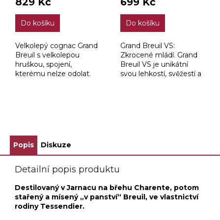
829 Kč
699 Kč
Do košíku
Do košíku
Velkolepý cognac Grand
Grand Breuil VS:
Breuil s velkolepou
Zkrocené mládí. Grand
hruškou, spojení,
Breuil VS je unikátní
kterému nelze odolat.
svou lehkostí, svěžestí a
Lahodná ovocná chuť
čerstvostí.
jemného hruškového
likéru spolu s
charakteristickým
ZOBRAZIT VŠECHNY SOUVISEJÍCÍ PRODUKTY
podtónem suchého...
Popis
Diskuze
Detailní popis produktu
Destilovaný v Jarnacu na břehu Charente, potom
stařený a mísený „v panství“ Breuil, ve vlastnictví
rodiny Tessendier.