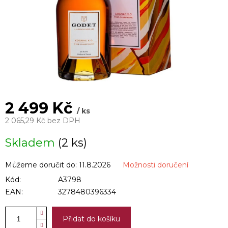
2 499 Kč
/ ks
2 065,29 Kč bez DPH
Měrná
Skladem
(2 ks)
cena:
Můžeme doručit do:
11.8.2026
Možnosti doručení
Kód:
A3798
EAN:
3278480396334
Přidat do košíku