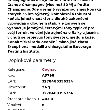
Grande Champagne (více než 50 %) a Petite
Champagne. Jde o jemně vyváženou směs koňaků
starých 35 let. Výrazný, komplexní a robustní
koňak, jehož charakter a dlouhé zakončení
vypovídají o dlouhém stáří, ale zároveň se
vyznačuje jemnými, čerstvými tóny typické pro
svůj terroir. Ve vůni jde zejména o fialky a jasmín,
v chuti se projevují tóny švestek, medu a kůže.
Koňak získal řadu ocenění, mimo jiné zlatou
Exceptional medaili z chicagského Beverage
Testing Institutu.
Doplňkové parametry
Kategorie
:
Cognac
Kód:
A3798
EAN:
3278480396334
Hmotnost
:
2 kg
EAN
:
3278480396334
Procento alkoholu
:
40.00
V balení
:
6