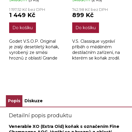
1 197,52 Kč bez DPH
742,98 Kč bez DPH
1 449 Kč
899 Kč
Do košíku
Do košíku
Godet V.S.O.P. Original
V.S. Classique vypráví
je zralý desetiletý koňak,
příběh o měděném
vyrobený ze směsi
destilačním zařízení, na
hroznů z oblastí Grande
kterém se koňak zrodil.
Champagne, Petite
Champagne a Fins Bois.
ZOBRAZIT VŠECHNY SOUVISEJÍCÍ PRODUKTY
Popis
Diskuze
Detailní popis produktu
Venerable XO (Extra Old) koňak s označením Fine
Champagne AOC. Vyrábí se z hroznů z oblastí