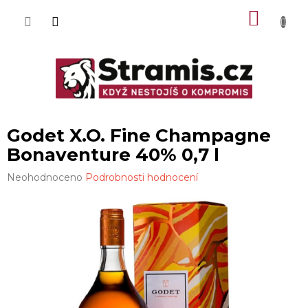
Přejít
NÁKU
na
obsah
KOŠÍK
Godet X.O. Fine Champagne
Bonaventure 40% 0,7 l
Průměrné
Neohodnoceno
Podrobnosti hodnocení
hodnocení
produktu
je
0,0
z
5
hvězdiček.