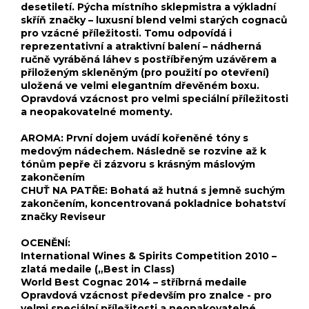
desetiletí. Pýcha místního sklepmistra a výkladní
skříň značky – luxusní blend velmi starých cognaců
pro vzácné příležitosti. Tomu odpovídá i
reprezentativní a atraktivní balení – nádherná
ručně vyráběná láhev s postříbřeným uzávěrem a
přiloženým skleněným (pro použití po otevření)
uložená ve velmi elegantním dřevěném boxu.
Opravdová vzácnost pro velmi speciální příležitosti
a neopakovatelné momenty.
AROMA: První dojem uvádí kořeněné tóny s
medovým nádechem. Následně se rozvine až k
tónům pepře či zázvoru s krásným máslovým
zakončením
CHUŤ NA PATŘE: Bohatá až hutná s jemně suchým
zakončením, koncentrovaná pokladnice bohatství
značky Reviseur
OCENĚNÍ:
International Wines & Spirits Competition 2010 –
zlatá medaile („Best in Class)
World Best Cognac 2014 – stříbrná medaile
Opravdová vzácnost především pro znalce - pro
velmi speciální příležitosti a neopakovatelné