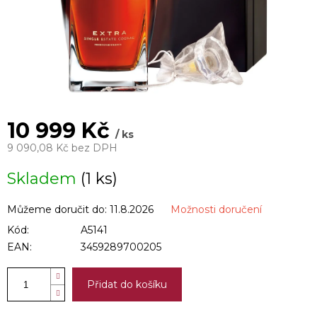
10 999 Kč
/ ks
9 090,08 Kč bez DPH
Měrná
Skladem
(1 ks)
cena:
Můžeme doručit do:
11.8.2026
Možnosti doručení
Kód:
A5141
EAN:
3459289700205
Přidat do košíku