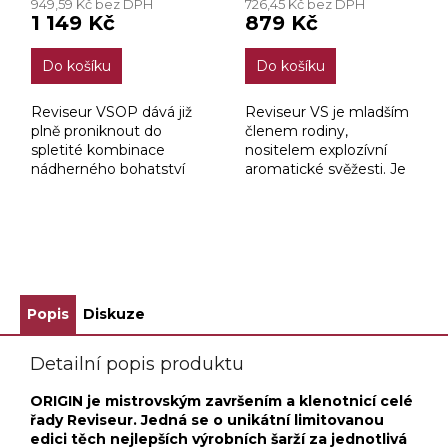
949,59 Kč bez DPH
726,45 Kč bez DPH
1 149 Kč
879 Kč
Do košíku
Do košíku
Reviseur VSOP dává již
Reviseur VS je mladším
plně proniknout do
členem rodiny,
spletité kombinace
nositelem explozívní
nádherného bohatství
aromatické svěžesti. Je
chutí a vůní. Je stařen
stařen mnohem déle,
mnohem déle, než je
než je zákonem
zákonem požadované
požadované minimum.
minimum.
ZOBRAZIT VŠECHNY SOUVISEJÍCÍ PRODUKTY
Popis
Diskuze
Detailní popis produktu
ORIGIN je mistrovským završením a klenotnicí celé
řady Reviseur. Jedná se o unikátní limitovanou
edici těch nejlepších výrobních šarží za jednotlivá