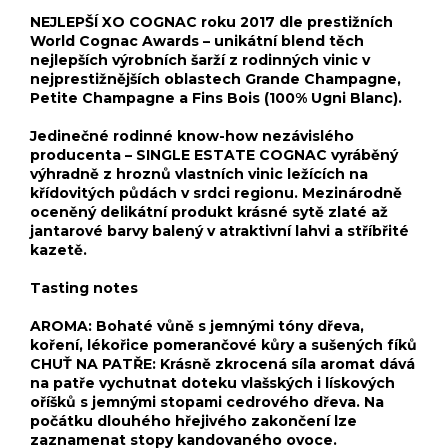
NEJLEPŠÍ XO COGNAC roku 2017 dle prestižních
World Cognac Awards – unikátní blend těch
nejlepších výrobních šarží z rodinných vinic v
nejprestižnějších oblastech Grande Champagne,
Petite Champagne a Fins Bois (100% Ugni Blanc).
Jedinečné rodinné know-how nezávislého
producenta – SINGLE ESTATE COGNAC vyráběný
výhradně z hroznů vlastních vinic ležících na
křídovitých půdách v srdci regionu. Mezinárodně
oceněný delikátní produkt krásné sytě zlaté až
jantarové barvy balený v atraktivní lahvi a stříbřité
kazetě.
Tasting notes
AROMA: Bohaté vůně s jemnými tóny dřeva,
koření, lékořice pomerančové kůry a sušených fíků
CHUŤ NA PATŘE: Krásně zkrocená síla aromat dává
na patře vychutnat doteku vlašských i lískových
oříšků s jemnými stopami cedrového dřeva. Na
počátku dlouhého hřejivého zakončení lze
zaznamenat stopy kandovaného ovoce.