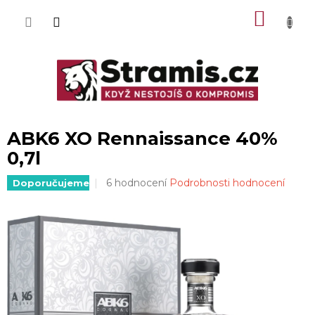
Přejít
NÁKU
na
obsah
KOŠÍK
ABK6 XO Rennaissance 40%
0,7l
Průměrné
6 hodnocení
Podrobnosti hodnocení
Doporučujeme
hodnocení
produktu
je
3,7
z
5
hvězdiček.