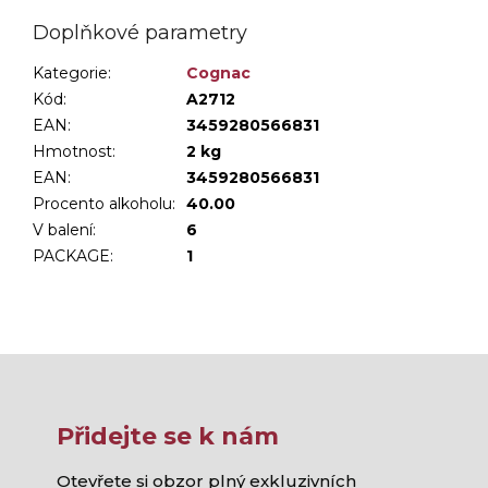
Doplňkové parametry
Kategorie
:
Cognac
Kód:
A2712
EAN:
3459280566831
Hmotnost
:
2 kg
EAN
:
3459280566831
Procento alkoholu
:
40.00
V balení
:
6
PACKAGE
:
1
Přidejte se k nám
Otevřete si obzor plný exkluzivních