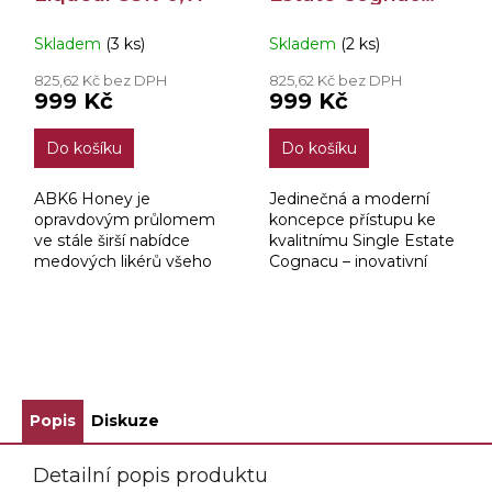
40% 0,7l
Skladem
(3 ks)
Skladem
(2 ks)
825,62 Kč bez DPH
825,62 Kč bez DPH
999 Kč
999 Kč
Do košíku
Do košíku
ABK6 Honey je
Jedinečná a moderní
opravdovým průlomem
koncepce přístupu ke
ve stále širší nabídce
kvalitnímu Single Estate
medových likérů všeho
Cognacu – inovativní
druhu a kvality. Jedná se
počin sklepmistra, který
o dokonalou symbiózu
vytvořil nový zážitek z
kvalitního a svěžího
vychutnávání si tohoto
„Single Estate Cognacu
trendového cognacu
ZOBRAZIT VŠECHNY SOUVISEJÍCÍ PRODUKTY
a...
Popis
Diskuze
Detailní popis produktu