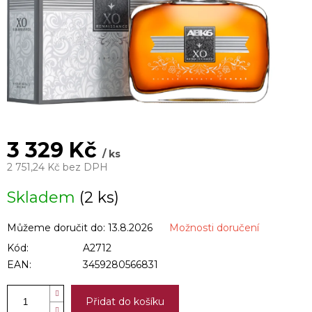
3 329 Kč
/ ks
2 751,24 Kč bez DPH
Měrná
Skladem
(2 ks)
cena:
Můžeme doručit do:
13.8.2026
Možnosti doručení
Kód:
A2712
EAN:
3459280566831
Přidat do košíku