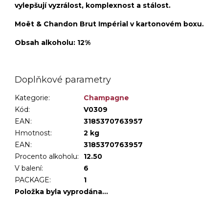
vylepšují vyzrálost, komplexnost a stálost.
Moët & Chandon Brut Impérial v kartonovém boxu.
Obsah alkoholu: 12%
Doplňkové parametry
Kategorie
:
Champagne
Kód:
V0309
EAN:
3185370763957
Hmotnost
:
2 kg
EAN
:
3185370763957
Procento alkoholu
:
12.50
V balení
:
6
PACKAGE
:
1
Položka byla vyprodána…