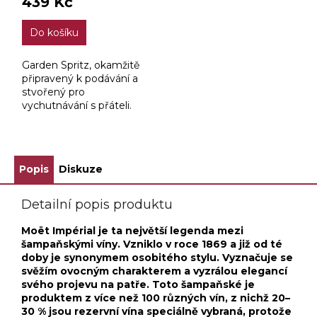
439 Kč
Do košíku
Garden Spritz, okamžitě
připravený k podávání a
stvořený pro
vychutnávání s přáteli.
Je tvořen kombinací
výjimečného
argentinského
šumivého vína a
Popis
Diskuze
jedinečné receptury
hořkého...
Detailní popis produktu
Moët Impérial je ta největší legenda mezi
šampaňskými víny. Vzniklo v roce 1869 a již od té
doby je synonymem osobitého stylu. Vyznačuje se
svěžím ovocným charakterem a vyzrálou elegancí
svého projevu na patře. Toto šampaňské je
produktem z více než 100 různých vín, z nichž 20–
30 % jsou rezervní vína speciálně vybraná, protože