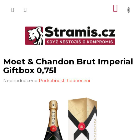
Přejít
NÁKU
na
obsah
KOŠÍK
Moet & Chandon Brut Imperial
Giftbox 0,75l
Průměrné
Neohodnoceno
Podrobnosti hodnocení
hodnocení
produktu
je
0,0
z
5
hvězdiček.