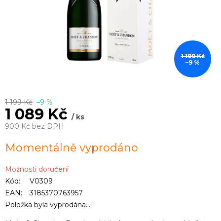
1 199 Kč
–9 %
1 199 Kč
–9 %
1 089 Kč
/ ks
900 Kč bez DPH
Měrná
Momentálně vyprodáno
cena:
Možnosti doručení
Kód:
V0309
EAN:
3185370763957
Položka byla vyprodána…