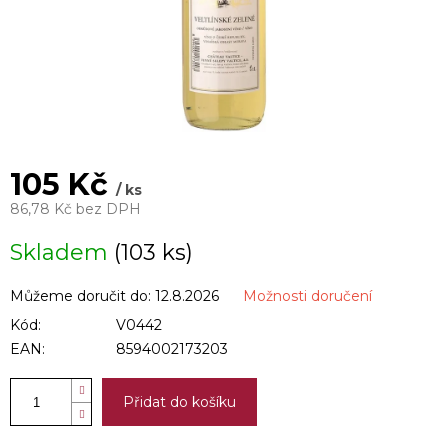
105 Kč
/ ks
86,78 Kč bez DPH
Měrná
Skladem
(103 ks)
cena:
Můžeme doručit do:
12.8.2026
Možnosti doručení
Kód:
V0442
EAN:
8594002173203
Přidat do košíku