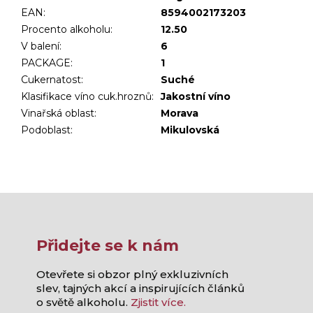
EAN
:
8594002173203
Procento alkoholu
:
12.50
V balení
:
6
PACKAGE
:
1
Cukernatost
:
Suché
Klasifikace víno cuk.hroznů
:
Jakostní víno
Vinařská oblast
:
Morava
Podoblast
:
Mikulovská
Přidejte se k nám
Otevřete si obzor plný exkluzivních
slev, tajných akcí a inspirujících článků
o světě alkoholu.
Zjistit více.