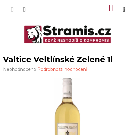
Přejít
NÁKU
na
obsah
KOŠÍK
Valtice Veltlínské Zelené 1l
Průměrné
Neohodnoceno
Podrobnosti hodnocení
hodnocení
produktu
je
0,0
z
5
hvězdiček.