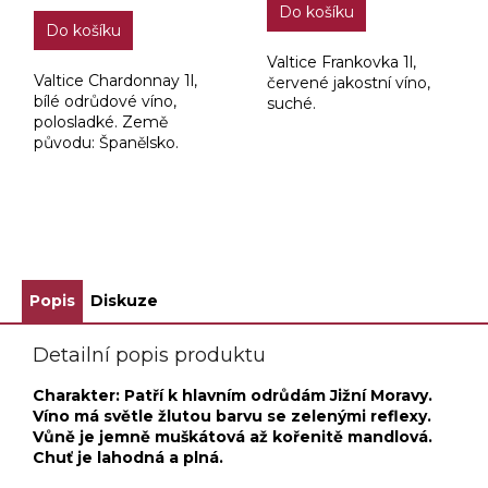
Do košíku
z
Do košíku
5
hvězdiček.
Valtice Frankovka 1l,
Valtice Chardonnay 1l,
červené jakostní víno,
bílé odrůdové víno,
suché.
polosladké. Země
původu: Španělsko.
ZOBRAZIT VŠECHNY SOUVISEJÍCÍ PRODUKTY
Popis
Diskuze
Detailní popis produktu
Charakter: Patří k hlavním odrůdám Jižní Moravy.
Víno má světle žlutou barvu se zelenými reflexy.
Vůně je jemně muškátová až kořenitě mandlová.
Chuť je lahodná a plná.