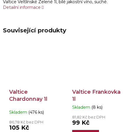
Valtice Veltlínské Zelené 1l, bílé jakostní víno, suché.
Detailní informace
Související produkty
Valtice
Valtice Frankovka
Chardonnay 1l
1l
Skladem
(8 ks)
Průměrné
Skladem
(476 ks)
hodnocení
81,82 Kč bez DPH
produktu
99 Kč
86,78 Kč bez DPH
je
105 Kč
4,0