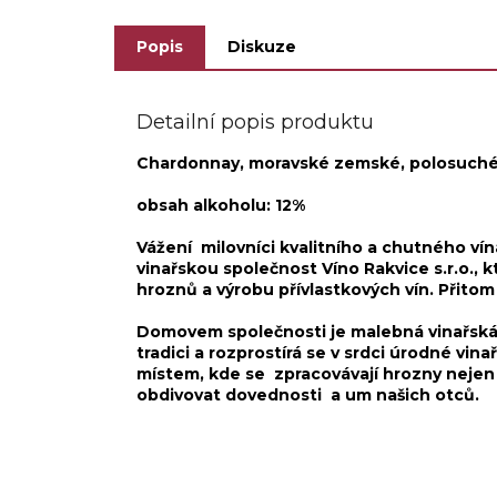
Popis
Diskuze
Detailní popis produktu
Chardonnay, moravské zemské , polosuché 
obsah alkoholu: 12%
Vážení milovníci kvalitního a chutného ví
vinařskou společnost Víno Rakvice s.r.o., k
hroznů a výrobu přívlastkových vín. Přitom
Domovem společnosti je malebná vinařská
tradici a rozprostírá se v srdci úrodné vin
místem, kde se zpracovávají hrozny nejen
obdivovat dovednosti a um našich otců.