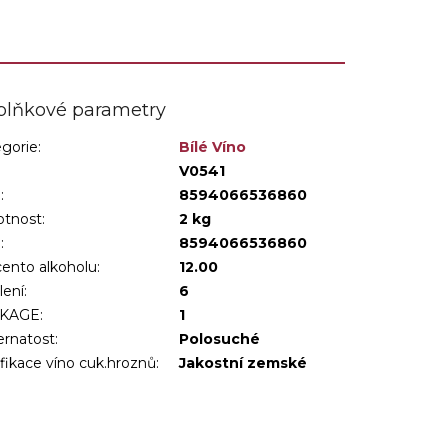
plňkové parametry
gorie
:
Bílé Víno
:
V0541
:
8594066536860
tnost
:
2 kg
N
:
8594066536860
ento alkoholu
:
12.00
lení
:
6
KAGE
:
1
ernatost
:
Polosuché
ifikace víno cuk.hroznů
:
Jakostní zemské