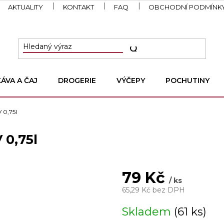
AKTUALITY
KONTAKT
FAQ
OBCHODNÍ PODMÍNK
KÁVA A ČAJ
DROGERIE
VÝČEPY
POCHUTINY
 0,75l
0,75l
79 Kč
/ ks
65,29 Kč bez DPH
Měrná
Skladem
(61 ks)
cena: