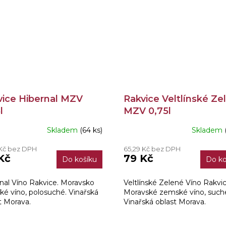
vice Hibernal MZV
Rakvice Veltlínské Ze
l
MZV 0,75l
Skladem
(64 ks)
Skladem
ěrné
ocení
 Kč bez DPH
65,29 Kč bez DPH
ktu
Kč
79 Kč
Do košíku
Do ko
nal Víno Rakvice. Moravsko
Veltlínské Zelené Víno Rakvic
é víno, polosuché. Vinařská
Moravské zemské víno, such
iček.
t Morava.
Vinařská oblast Morava.