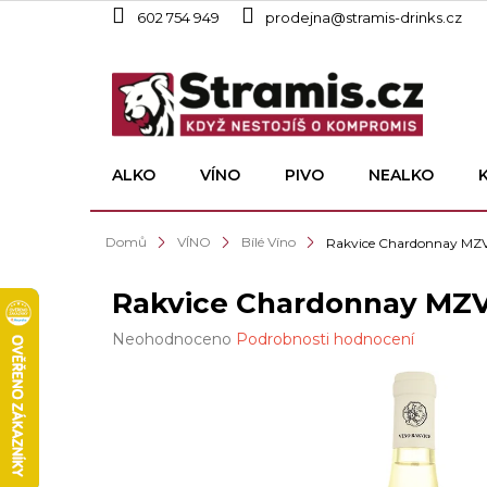
Přejít
602 754 949
prodejna@stramis-drinks.cz
na
obsah
ALKO
VÍNO
PIVO
NEALKO
Domů
VÍNO
Bílé Víno
Rakvice Chardonnay MZV
Rakvice Chardonnay MZV 
Průměrné
Neohodnoceno
Podrobnosti hodnocení
hodnocení
produktu
je
0,0
z
5
hvězdiček.