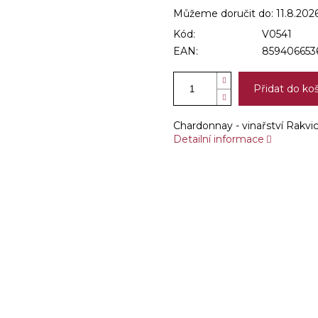
Můžeme doručit do:
11.8.202
Kód:
V0541
EAN:
859406653
Přidat do ko
Chardonnay - vinařství Rakvi
Detailní informace