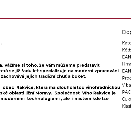
Do
.
Kate
Kód
EAN
Hmo
na. Vážíme si toho, že Vám můžeme představit
terá se již řadu let specializuje na moderní zpracování
EA
 zachovává jejich tradiční chuť a buket.
Proc
V ba
 obec Rakvice, která má dlouholetou vinohradnickou
PAC
ařské oblasti jižní Moravy. Společnost Víno Rakvice je
 moderními technologiemi , ale i místem kde lze
Cuk
Klas