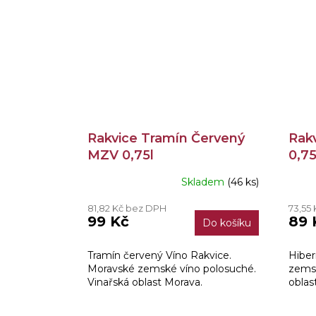
Rakvice Tramín Červený
Rak
MZV 0,75l
0,75
Skladem
(46 ks)
Průměrné
Prům
hodnocení
hodn
81,82 Kč bez DPH
73,55
produktu
produ
99 Kč
89 
Do košíku
je
je
5,0
4,7
z
z
Tramín červený Víno Rakvice.
Hiber
5
5
Moravské zemské víno polosuché.
zemsk
hvězdiček.
hvězd
Vinařská oblast Morava.
oblas