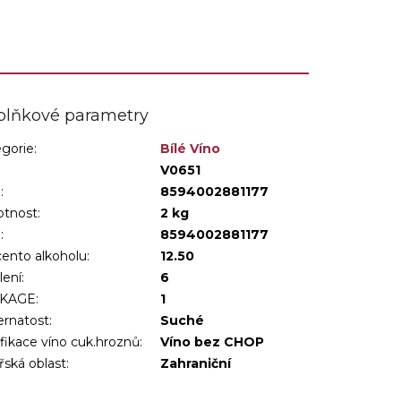
plňkové parametry
gorie
:
Bílé Víno
:
V0651
:
8594002881177
tnost
:
2 kg
N
:
8594002881177
ento alkoholu
:
12.50
lení
:
6
KAGE
:
1
ernatost
:
Suché
ifikace víno cuk.hroznů
:
Víno bez CHOP
řská oblast
:
Zahraniční