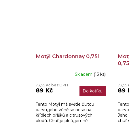
Motýl Chardonnay 0,75l
Mot
0,75
Skladem
(13 ks)
73,55 Kč bez DPH
73,55
89 Kč
89 
Do košíku
Tento Motýl má světle žlutou
Tento
barvu, jeho vůně se nese na
barvo
křídlech oříšků a citrusových
Jeho 
plodů. Chuť je plná, jemně
chuť 
kořenitá, s elegantní kyselinkou.
kysel