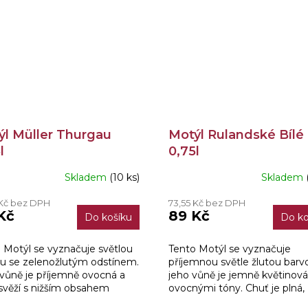
ýl Müller Thurgau
Motýl Rulandské Bílé
l
0,75l
Skladem
(10 ks)
Skladem
 Kč bez DPH
73,55 Kč bez DPH
Kč
89 Kč
Do košíku
Do ko
 Motýl se vyznačuje světlou
Tento Motýl se vyznačuje
u se zelenožlutým odstínem.
příjemnou světle žlutou barv
vůně je příjemně ovocná a
jeho vůně je jemně květinová,
svěží s nižším obsahem
ovocnými tóny. Chuť je plná,
inek.
harmonická, bohatá na extrak