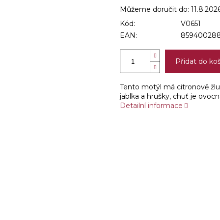
Můžeme doručit do:
11.8.202
Kód:
V0651
EAN:
859400288
Přidat do ko
Tento motýl má citronově žlu
jablka a hrušky, chuť je ovoc
Detailní informace