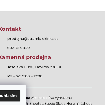
Kontakt
prodejna@stramis-drinks.cz
602 754 949
Kamenná prodejna
Jaselská 1197/1, Havířov 736 01
Po – So: 9:00 – 17:00
ouhlasím
Stramis.cz
všechna práva vyhrazena.
Vytvořil Shoptet
,
Studio S!ck
a
Horymír Jahoda