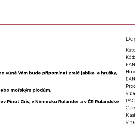
látky.
Do
Kate
Kód
EAN
Hmo
ho vůně Vám bude připomínat zralé jablka a hrušky,
EA
Proc
nebo mořským plodům.
V ba
PAC
ázev Pinot Gris, v Německu Ruländer a v ČR Rulandské
Cuk
Klas
Vina