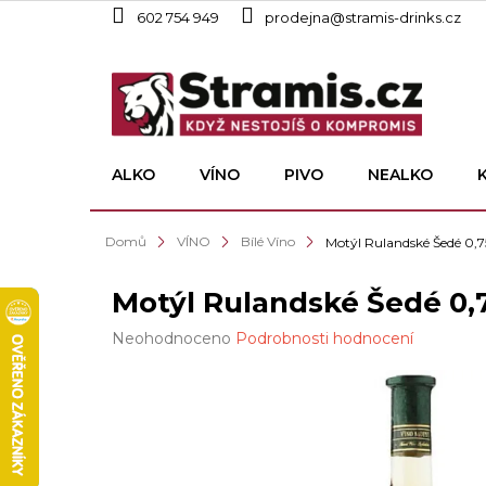
Přejít
602 754 949
prodejna@stramis-drinks.cz
na
obsah
ALKO
VÍNO
PIVO
NEALKO
Domů
VÍNO
Bílé Víno
Motýl Rulandské Šedé 0,7
Motýl Rulandské Šedé 0,
Průměrné
Neohodnoceno
Podrobnosti hodnocení
hodnocení
produktu
je
0,0
z
5
hvězdiček.