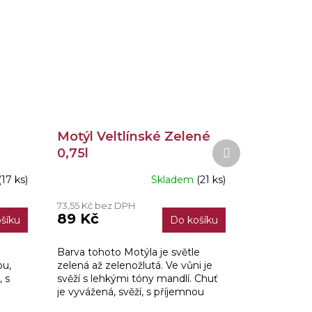
Motýl Veltlínské Zelené
Další
0,75l
produkt
(17 ks)
Skladem
(21 ks)
73,55 Kč bez DPH
89 Kč
šíku
Do košíku
Barva tohoto Motýla je světle
ou,
zelená až zelenožlutá. Ve vůni je
 s
svěží s lehkými tóny mandlí. Chuť
je vyvážená, svěží, s příjemnou
tivní
kyselinkou.