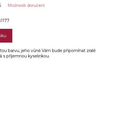
6
Možnosti doručení
1177
šíku
tou barvu, jeho vůně Vám bude připomínat zralé
ná s příjemnou kyselinkou.