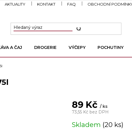
AKTUALITY
KONTAKT
FAQ
OBCHODNÍ PODMÍNK
KÁVA A ČAJ
DROGERIE
VÝČEPY
POCHUTINY
5l
75l
89 Kč
/ ks
73,55 Kč bez DPH
Měrná
Skladem
(20 ks)
cena: