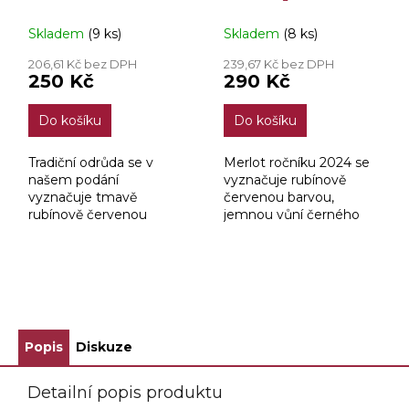
Výběr z Hroznů
Hroznů 0,75l
Skladem
(9 ks)
Skladem
(8 ks)
0,75l
206,61 Kč bez DPH
239,67 Kč bez DPH
250 Kč
290 Kč
Do košíku
Do košíku
Tradiční odrůda se v
Merlot ročníku 2024 se
našem podání
vyznačuje rubínově
vyznačuje tmavě
červenou barvou,
rubínově červenou
jemnou vůní černého
barvou, jenž se snoubí s
rybízu a marmelády z
příjemně ovocnou vůní,
planých třešní s patrnou
chutí ostružin a
lehkou kouřovostí. Chuť
sušených švestek. V
je ovocná plná s...
ZOBRAZIT VŠECHNY SOUVISEJÍCÍ PRODUKTY
dochuti převládá...
Popis
Diskuze
Detailní popis produktu