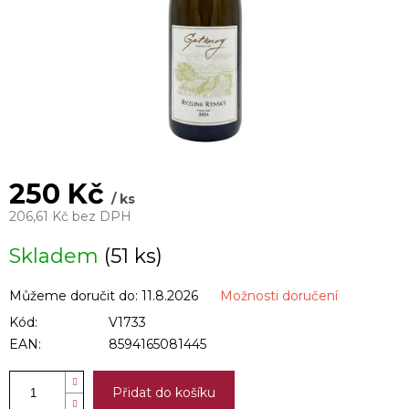
250 Kč
/ ks
206,61 Kč bez DPH
Měrná
Skladem
(51 ks)
cena:
Můžeme doručit do:
11.8.2026
Možnosti doručení
Kód:
V1733
EAN:
8594165081445
Přidat do košíku