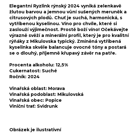
Elegantní Ryzlink rýnský 2024 vyniká zelenkavě
žlutou barvou a jemnou vůní sušených meruněk a
citrusových plodů. Chuť je suchá, harmonická, s
vytříbenou kyselinou. Víno pro chvíle, které si
zaslouží výjimečnost. Prostě boží víno! Očekávejte
výrazně svěží a minerální profil, který je pro kvalitní
rýňáky z Mikulovska typický. Zmíněná vytříbená
kyselinka skvěle balancuje ovocné tóny a postará
se o dlouhý, příjemně křupavý závěr na patře.
Procenta alkoholu: 12,5%
Cukernatost: Suché
Ročník: 2024
Vinařská oblast: Morava
Vinařská podoblast: Mikulovská
Vinařská obec: Popice
Viniční trať: Svidrunk
Obrázek je ilustrativní