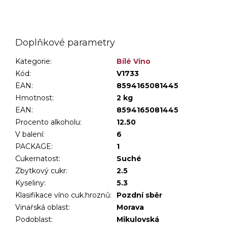
Doplňkové parametry
Kategorie
:
Bílé Víno
Kód:
V1733
EAN:
8594165081445
Hmotnost
:
2 kg
EAN
:
8594165081445
Procento alkoholu
:
12.50
V balení
:
6
PACKAGE
:
1
Cukernatost
:
Suché
Zbytkový cukr
:
2.5
Kyseliny
:
5.3
Klasifikace víno cuk.hroznů
:
Pozdní sběr
Vinařská oblast
:
Morava
Podoblast
:
Mikulovská