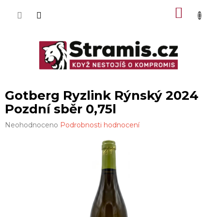
Přejít
NÁKU
na
obsah
KOŠÍK
Gotberg Ryzlink Rýnský 2024
Pozdní sběr 0,75l
Průměrné
Neohodnoceno
Podrobnosti hodnocení
hodnocení
produktu
je
0,0
z
5
hvězdiček.