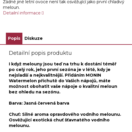
Žádné jiné letní ovoce není tak osvěžující jako první chladivý
meloun.
Detailní informace
Popis
Diskuze
Detailní popis produktu
I když melouny jsou teď na trhu k dostání téměř
po celý rok, jeho první sezóna je v létě, kdy je
nejsladší a nejkvalitnější. Přidáním MONIN
Watermelon příchutě do Vašich nápojů, máte
možnost obohatit vaše nápoje o kvalitní meloun
bez ohledu na sezónu.
Barva: Jasná červená barva
Chuť: Silné aroma opravdového vodního melounu.
Osvěžující exotická chuť šťavnatého vodního
melounu.