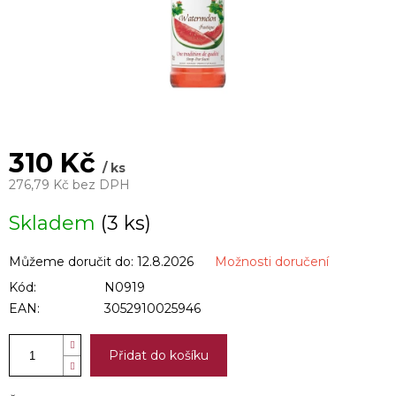
310 Kč
/ ks
276,79 Kč bez DPH
Měrná
Skladem
(3 ks)
cena:
Můžeme doručit do:
12.8.2026
Možnosti doručení
Kód:
N0919
EAN:
3052910025946
Přidat do košíku