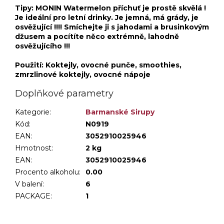
Tipy: MONIN Watermelon příchuť je prostě skvělá !
Je ideální pro letní drinky. Je jemná, má grády, je
osvěžující !!!! Smíchejte ji s jahodami a brusinkovým
džusem a pocítíte něco extrémně, lahodně
osvěžujícího !!!
Použití: Koktejly, ovocné punče, smoothies,
zmrzlinové koktejly, ovocné nápoje
Doplňkové parametry
Kategorie
:
Barmanské Sirupy
Kód:
N0919
EAN:
3052910025946
Hmotnost
:
2 kg
EAN
:
3052910025946
Procento alkoholu
:
0.00
V balení
:
6
PACKAGE
:
1