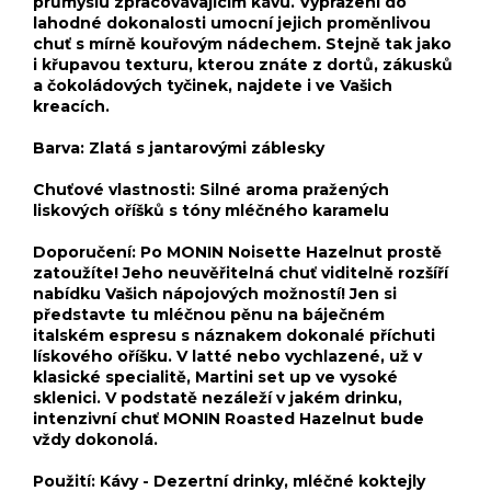
průmyslu zpracovávajícím kávu. Vypražení do
lahodné dokonalosti umocní jejich proměnlivou
chuť s mírně kouřovým nádechem. Stejně tak jako
i křupavou texturu, kterou znáte z dortů, zákusků
a čokoládových tyčinek, najdete i ve Vašich
kreacích.
Barva: Zlatá s jantarovými záblesky
Chuťové vlastnosti: Silné aroma pražených
liskových oříšků s tóny mléčného karamelu
Doporučení: Po MONIN Noisette Hazelnut prostě
zatoužíte! Jeho neuvěřitelná chuť viditelně rozšíří
nabídku Vašich nápojových možností! Jen si
představte tu mléčnou pěnu na báječném
italském espresu s náznakem dokonalé příchuti
lískového oříšku. V latté nebo vychlazené, už v
klasické specialitě, Martini set up ve vysoké
sklenici. V podstatě nezáleží v jakém drinku,
intenzivní chuť MONIN Roasted Hazelnut bude
vždy dokonolá.
Použití: Kávy - Dezertní drinky, mléčné koktejly