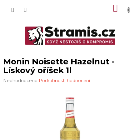
Přejít
NÁKU
na
obsah
KOŠÍK
Monin Noisette Hazelnut -
Lískový oříšek 1l
Průměrné
Neohodnoceno
Podrobnosti hodnocení
hodnocení
produktu
je
0,0
z
5
hvězdiček.