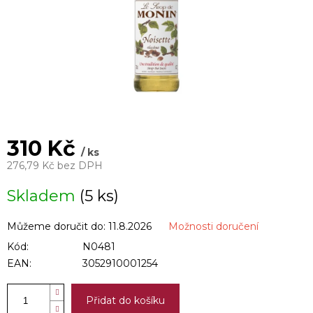
310 Kč
/ ks
276,79 Kč bez DPH
Měrná
Skladem
(5 ks)
cena:
Můžeme doručit do:
11.8.2026
Možnosti doručení
Kód:
N0481
EAN:
3052910001254
Přidat do košíku