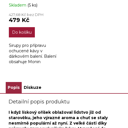
Skladem
(5 ks)
427,68 Kč bez DPH
479 Kč
Do košíku
Sirupy pro přípravu
ochucené kávy v
dárkovém balení. Balení
obsahuje Monin
čokoládá, monin
karamel, monin vanilka,
monin lískový ořech.
Popis
Diskuze
Detailní popis produktu
I když lískový oříšek oblažoval lidstvo již od
starověku, jeho výrazné aroma a chuť se staly
nesmírně populární až nyní. Z velké části díky