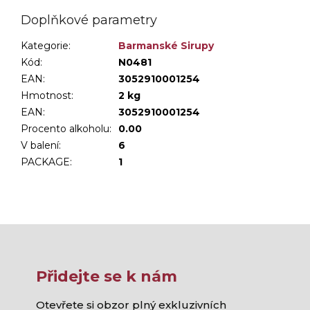
Doplňkové parametry
Kategorie
:
Barmanské Sirupy
Kód:
N0481
EAN:
3052910001254
Hmotnost
:
2 kg
EAN
:
3052910001254
Procento alkoholu
:
0.00
V balení
:
6
PACKAGE
:
1
Přidejte se k nám
Otevřete si obzor plný exkluzivních