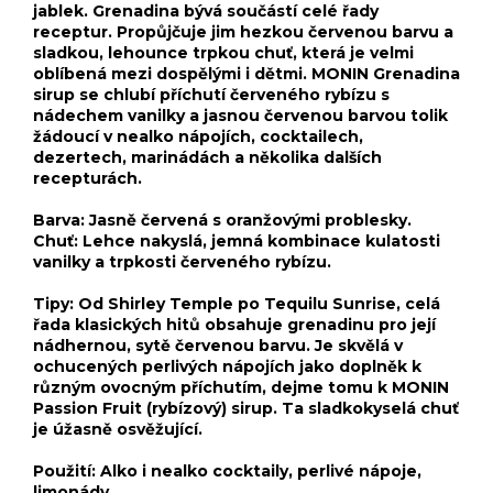
jablek. Grenadina bývá součástí celé řady
receptur. Propůjčuje jim hezkou červenou barvu a
sladkou, lehounce trpkou chuť, která je velmi
oblíbená mezi dospělými i dětmi. MONIN Grenadina
sirup se chlubí příchutí červeného rybízu s
nádechem vanilky a jasnou červenou barvou tolik
žádoucí v nealko nápojích, cocktailech,
dezertech, marinádách a několika dalších
recepturách.
Barva: Jasně červená s oranžovými problesky.
Chuť: Lehce nakyslá, jemná kombinace kulatosti
vanilky a trpkosti červeného rybízu.
Tipy: Od Shirley Temple po Tequilu Sunrise, celá
řada klasických hitů obsahuje grenadinu pro její
nádhernou, sytě červenou barvu. Je skvělá v
ochucených perlivých nápojích jako doplněk k
různým ovocným příchutím, dejme tomu k MONIN
Passion Fruit (rybízový) sirup. Ta sladkokyselá chuť
je úžasně osvěžující.
Použití: Alko i nealko cocktaily, perlivé nápoje,
limonády