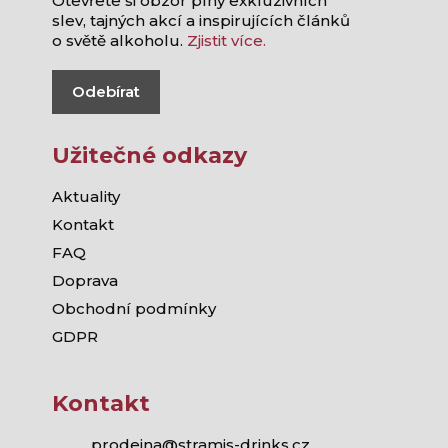
Otevřete si obzor plný exkluzivních
slev, tajných akcí a inspirujících článků
o světě alkoholu.
Zjistit více.
Odebírat
Užitečné odkazy
Aktuality
Kontakt
FAQ
Doprava
Obchodní podmínky
GDPR
Kontakt
prodejna@stramis-drinks.cz