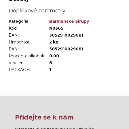
Doplňkové parametry
Kategorie
:
Barmanské Sirupy
Kód:
N0365
EAN:
3052910029081
Hmotnost
:
2 kg
EAN
:
3052910029081
Procento alkoholu
:
0.00
V balení
:
6
PACKAGE
:
1
Přidejte se k nám