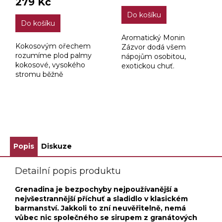
279 Kč
5,0
Do košíku
z
Do košíku
5
hvězdiček.
Aromatický Monin
Kokosovým ořechem
Zázvor dodá všem
rozumíme plod palmy
nápojům osobitou,
kokosové, vysokého
exotickou chuť.
stromu běžně
rozšířeného v tropických
zemích.
ZOBRAZIT VŠECHNY SOUVISEJÍCÍ PRODUKTY
Popis
Diskuze
Detailní popis produktu
Grenadina je bezpochyby nejpoužívanější a
nejvšestrannější příchuť a sladidlo v klasickém
barmanství. Jakkoli to zní neuvěřitelně, nemá
vůbec nic společného se sirupem z granátových