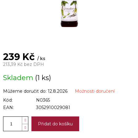
239 Kč
/ ks
213,39 Kč bez DPH
Měrná
Skladem
(1 ks)
cena:
Můžeme doručit do:
12.8.2026
Možnosti doručení
Kód:
N0365
EAN:
3052910029081
Přidat do košíku