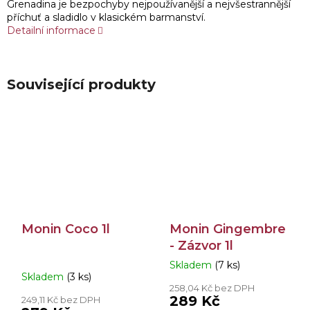
Grenadina je bezpochyby nejpoužívanější a nejvšestrannější
příchuť a sladidlo v klasickém barmanství.
Detailní informace
Související produkty
Monin Coco 1l
Monin Gingembre
- Zázvor 1l
Skladem
(7 ks)
Průměrné
Skladem
(3 ks)
hodnocení
258,04 Kč bez DPH
produktu
289 Kč
249,11 Kč bez DPH
je