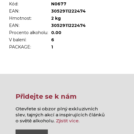
Kód:
N0677
EAN:
3052911222474
Hmotnost
:
2 kg
EAN
:
3052911222474
Procento alkoholu
:
0.00
V balení
:
6
PACKAGE
:
1
Přidejte se k nám
Otevřete si obzor plný exkluzivních
slev, tajných akcí a inspirujících článků
o světě alkoholu.
Zjistit více.