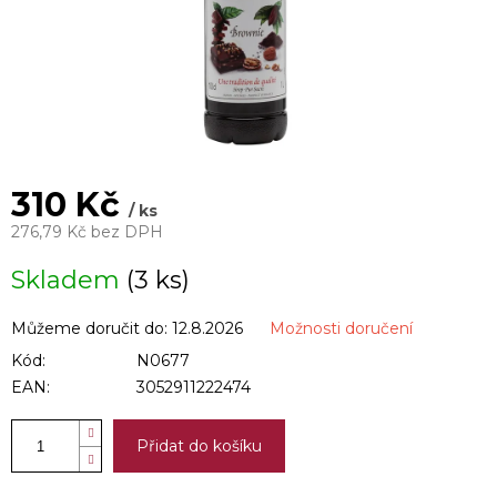
310 Kč
/ ks
276,79 Kč bez DPH
Měrná
Skladem
(3 ks)
cena:
Můžeme doručit do:
12.8.2026
Možnosti doručení
Kód:
N0677
EAN:
3052911222474
Přidat do košíku