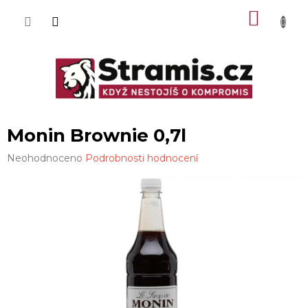
Přejít
NÁKU
na
obsah
KOŠÍK
Monin Brownie 0,7l
Průměrné
Neohodnoceno
Podrobnosti hodnocení
hodnocení
produktu
je
0,0
z
5
hvězdiček.