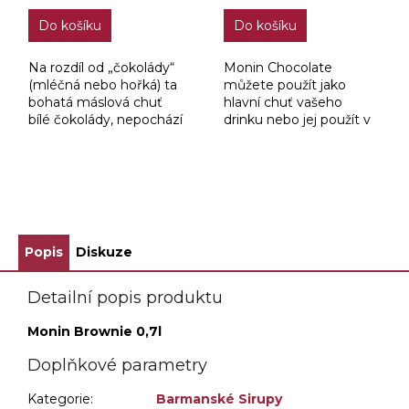
Do košíku
Do košíku
Na rozdíl od „čokolády“
Monin Chocolate
(mléčná nebo hořká) ta
můžete použít jako
bohatá máslová chuť
hlavní chuť vašeho
bílé čokolády, nepochází
drinku nebo jej použít v
z kakaových bobů, nýbrž
kombinaci s dalšími
z kakaového másla.
příchutěmi.
ZOBRAZIT VŠECHNY SOUVISEJÍCÍ PRODUKTY
Popis
Diskuze
Detailní popis produktu
Monin Brownie 0,7l
Doplňkové parametry
Kategorie
:
Barmanské Sirupy