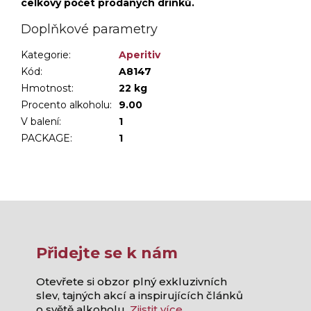
celkový počet prodaných drinků.
Doplňkové parametry
Kategorie
:
Aperitiv
Kód:
A8147
Hmotnost
:
22 kg
Procento alkoholu
:
9.00
V balení
:
1
PACKAGE
:
1
Přidejte se k nám
Otevřete si obzor plný exkluzivních
slev, tajných akcí a inspirujících článků
o světě alkoholu.
Zjistit více.