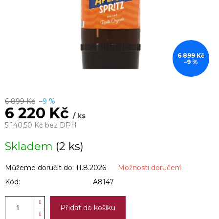
6 899 Kč
–9 %
6 899 Kč
–9 %
6 220 Kč
/ ks
5 140,50 Kč bez DPH
Měrná
Skladem
(2 ks)
cena:
Můžeme doručit do:
11.8.2026
Možnosti doručení
Kód:
A8147
Přidat do košíku