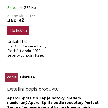
Skladem
(372 ks)
304,96 Kč bez DPH
369 Kč
Do košíku
Unikátní likér
oranžovočervené barvy.
Pochází z roku 1919 ze
severovýchodní Itálie.
Má bohatou a
komplexní chuť
vyplývající z infuze směsi
vysoce kvalitních bylin a
Popis
Diskuze
kořenů....
Detailní popis produktu
Aperol Spritz On Tap je hotový, předem
namíchaný Aperol Spritz podle receptury Perfect
Serve v čepované variantě – bez kompromisů.