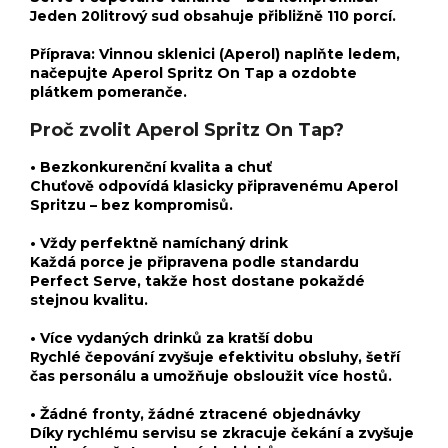
Jeden 20litrový sud obsahuje přibližně 110 porcí.
Příprava: Vinnou sklenici (Aperol) naplňte ledem,
načepujte Aperol Spritz On Tap a ozdobte
plátkem pomeranče.
Proč zvolit Aperol Spritz On Tap?
• Bezkonkurenční kvalita a chuť
Chuťově odpovídá klasicky připravenému Aperol
Spritzu – bez kompromisů.
• Vždy perfektně namíchaný drink
Každá porce je připravena podle standardu
Perfect Serve, takže host dostane pokaždé
stejnou kvalitu.
• Více vydaných drinků za kratší dobu
Rychlé čepování zvyšuje efektivitu obsluhy, šetří
čas personálu a umožňuje obsloužit více hostů.
• Žádné fronty, žádné ztracené objednávky
Díky rychlému servisu se zkracuje čekání a zvyšuje