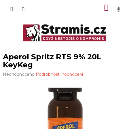
Přejít
NÁKU
na
obsah
KOŠÍK
Aperol Spritz RTS 9% 20L
KeyKeg
Průměrné
Neohodnoceno
Podrobnosti hodnocení
hodnocení
produktu
je
0,0
z
5
hvězdiček.