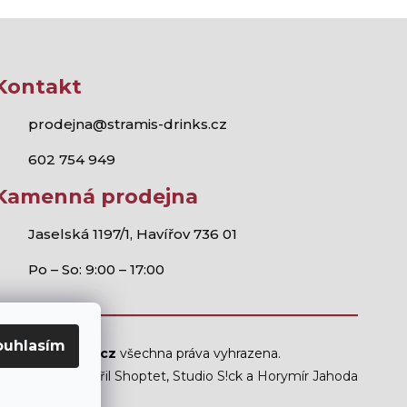
Kontakt
prodejna@stramis-drinks.cz
602 754 949
Kamenná prodejna
Jaselská 1197/1, Havířov 736 01
Po – So: 9:00 – 17:00
ouhlasím
Stramis.cz
všechna práva vyhrazena.
Vytvořil Shoptet
,
Studio S!ck
a
Horymír Jahoda