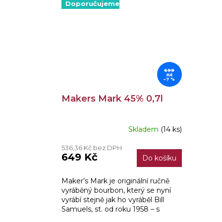
Doporučujeme
699
Kč
–7 %
Makers Mark 45% 0,7l
Skladem
(14 ks)
Průměrné
hodnocení
536,36 Kč bez DPH
produktu
649 Kč
Do košíku
je
3,4
z
Maker’s Mark je originální ručně
5
vyráběný bourbon, který se nyní
hvězdiček.
vyrábí stejně jak ho vyráběl Bill
Samuels, st. od roku 1958 – s
použitím zvláštní receptury a