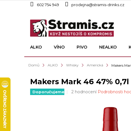
Přejít
602 754 949
prodejna@stramis-drinks.cz
na
obsah
ALKO
VÍNO
PIVO
NEALKO
Domů
ALKO
Whisky
Americká
Makers Mar
Makers Mark 46 47% 0,7l
Průměrné
2 hodnocení
Podrobnosti ho
Doporučujeme
hodnocení
produktu
je
4,5
z
5
hvězdiček.