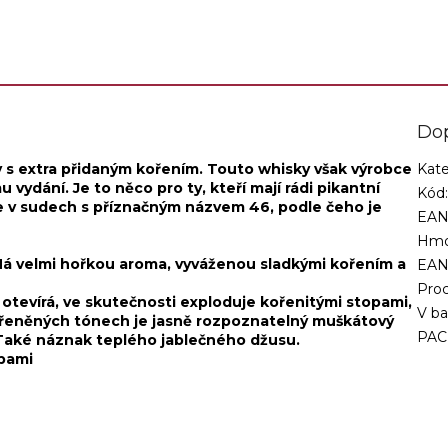
Do
 s extra přidaným kořením. Touto whisky však výrobce
Kate
ydání. Je to něco pro ty, kteří mají rádi pikantní
Kód
e v sudech s příznačným názvem 46, podle čeho je
EAN
Hmo
 Má velmi hořkou aroma, vyváženou sladkými kořením a
EA
Proc
otevírá, ve skutečnosti exploduje kořenitými stopami,
V ba
kořeněných tónech je jasně rozpoznatelný muškátový
PAC
. Také náznak teplého jablečného džusu.
opami