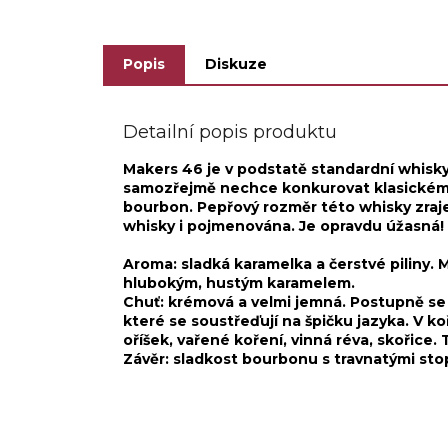
jedinečného...
Popis
Diskuze
Detailní popis produktu
Makers 46 je v podstatě standardní whisky
samozřejmě nechce konkurovat klasickému v
bourbon. Pepřový rozměr této whisky zraj
whisky i pojmenována. Je opravdu úžasná!
Aroma: sladká karamelka a čerstvé piliny.
hlubokým, hustým karamelem.
Chuť: krémová a velmi jemná. Postupně se 
které se soustřeďují na špičku jazyka. V 
oříšek, vařené koření, vinná réva, skořice
Závěr: sladkost bourbonu s travnatými st