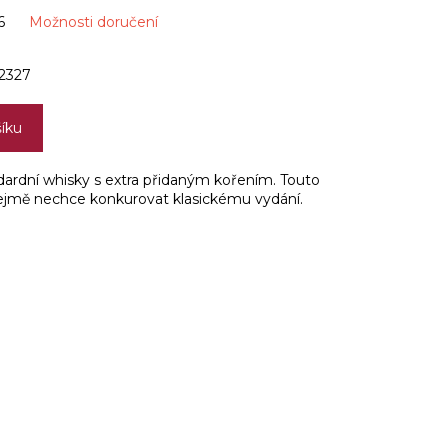
6
Možnosti doručení
2327
šíku
dardní whisky s extra přidaným kořením. Touto
ejmě nechce konkurovat klasickému vydání.