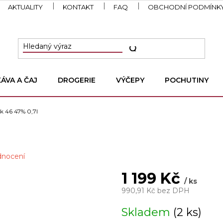
AKTUALITY
KONTAKT
FAQ
OBCHODNÍ PODMÍNK
KÁVA A ČAJ
DROGERIE
VÝČEPY
POCHUTINY
k 46 47% 0,7l
dnocení
1 199 Kč
/ ks
990,91 Kč bez DPH
Měrná
Skladem
(2 ks)
cena: