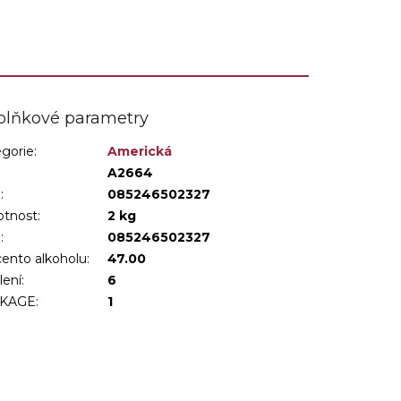
plňkové parametry
gorie
:
Americká
:
A2664
:
085246502327
tnost
:
2 kg
N
:
085246502327
ento alkoholu
:
47.00
lení
:
6
KAGE
:
1