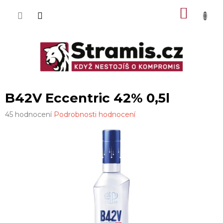
Přejít
NÁKU
na
obsah
KOŠÍK
B42V Eccentric 42% 0,5l
Průměrné
45 hodnocení
Podrobnosti hodnocení
hodnocení
produktu
je
3,8
z
5
hvězdiček.