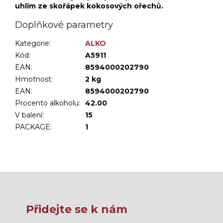
uhlím ze skořápek kokosových ořechů.
Doplňkové parametry
Kategorie
:
ALKO
Kód:
A5911
EAN:
8594000202790
Hmotnost
:
2 kg
EAN
:
8594000202790
Procento alkoholu
:
42.00
V balení
:
15
PACKAGE
:
1
Přidejte se k nám