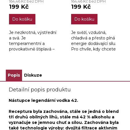
164,46 Kč bez DPH
164,46 Kč bez DPH
199 Kč
199 Kč
Do košíku
Do košíku
Je nezkrotná, výstřední
Je svěží, vzdušná,
a svá. Je
chladivá a přesto plná
temperamentní a
energie dodávající sílu.
provokativně štiplavá –
Pro chvíle, kdy chcete
ideální pro chvíle, kdy si
roztočit nezkrotný vír
chcete naplno
emocí a prožít něco
vychutnat zcela nový a
výjimečného a
jedinečný zážitek.
troufalého. Určena
Popis
Diskuze
Spojení jemné chuti...
všem, kteří...
Detailní popis produktu
Nástupce legendární vodka 42.
Receptura byla zachována, stále se jedná o blend
tří druhů obilných lihů, stále má 42 % alkoholu a
vyznačuje se jemnou chuť a sílou. Zachována byla
také technologie výroby: dvojitá filtrace aktivním