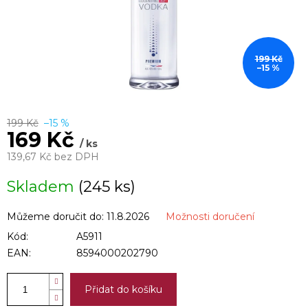
199 Kč
–15 %
199 Kč
–15 %
169 Kč
/ ks
139,67 Kč bez DPH
Měrná
Skladem
(245 ks)
cena:
Můžeme doručit do:
11.8.2026
Možnosti doručení
Kód:
A5911
EAN:
8594000202790
Přidat do košíku