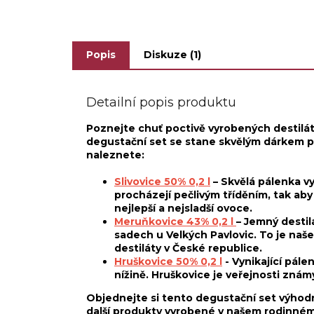
Nevho
hrušek, protože obsahují...
hruše
Popis
Diskuze (1)
Detailní popis produktu
Poznejte chuť poctivě vyrobených destilá
degustační set se stane skvělým dárkem p
naleznete:
Slivovice 50% 0,2 l
– Skvělá pálenka vy
procházejí pečlivým tříděním, tak aby
nejlepší a nejsladší ovoce.
Meruňkovice 43% 0,2 l
– Jemný desti
sadech u Velkých Pavlovic. To je naše
destiláty v České republice.
Hruškovice 50% 0,2 l
- Vynikající pál
nížině. Hruškovice je veřejnosti zná
Objednejte si tento degustační set výhodně
další produkty vyrobené v našem rodinném