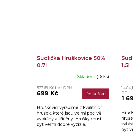
Sudlička Hruškovice 50%
Sud
0,7l
1,5l
Skladem
(16 ks)
Průměrné
Prům
hodnocení
hodn
577,69 Kč bez DPH
1 404,
produktu
produ
699 Kč
DPH
Do košíku
je
je
1 6
5,0
3,3
z
z
Hruškovici vyrábíme z kvalitních
5
5
Hrušk
hrušek, které jsou velmi pečlivě
hvězdiček.
hvězd
hruše
vybírány a tříděny. Hrušky musí
vybír
být velmi dobře vyzrálé.
být v
Nevhodné jsou rané odrůdy