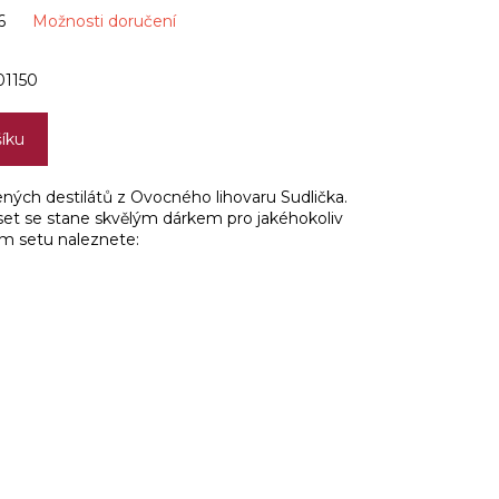
6
Možnosti doručení
1150
šíku
ných destilátů z Ovocného lihovaru Sudlička.
set se stane skvělým dárkem pro jakéhokoliv
ím setu naleznete: