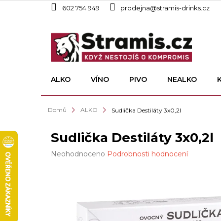
Přejít
602 754 949
prodejna@stramis-drinks.cz
na
obsah
ALKO
VÍNO
PIVO
NEALKO
Domů
ALKO
Sudlička Destiláty 3x0,2l
Sudlička Destiláty 3x0,2l
Průměrné
Neohodnoceno
Podrobnosti hodnocení
hodnocení
produktu
je
0,0
z
5
hvězdiček.