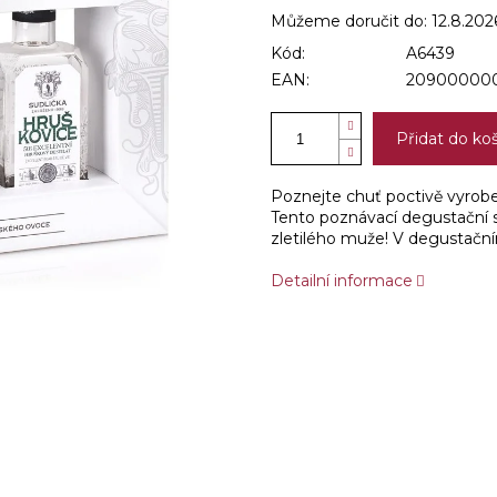
Můžeme doručit do:
12.8.202
Kód:
A6439
EAN:
209000000
Přidat do ko
Poznejte chuť poctivě vyrobe
Tento poznávací degustační 
zletilého muže! V degustačn
Detailní informace