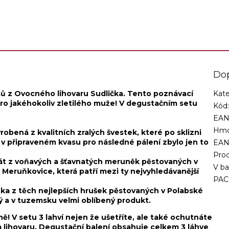
dné jsou ranní odrůdy
Nevhodné jsou ranní odrůdy
k, protože obsahují...
hrušek, protože obsahují...
Do
tů z Ovocného lihovaru Sudlička. Tento poznávací
Kate
ro jakéhokoliv zletilého muže! V degustačním setu
Kód
EAN
Hmo
robená z kvalitních zralých švestek, které po sklizni
 v připraveném kvasu pro následné pálení zbylo jen to
EA
Proc
lát z voňavých a šťavnatých meruněk pěstovaných v
V ba
 Meruňkovice, která patří mezi ty nejvyhledávanější
PAC
enka z těch nejlepších hrušek pěstovaných v Polabské
mý a v tuzemsku velmi oblíbený produkt.
! V setu 3 lahví nejen že ušetříte, ale také ochutnáte
 lihovaru. Degustační balení obsahuje celkem 3 láhve