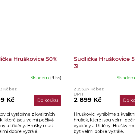
lička Hruškovice 50%
Sudlička Hruškovice 
3l
Skladem
(9 ks)
Sklade
ěrné
Průměrné
ocení
hodnocení
13 Kč bez
2 395,87 Kč bez
ktu
produktu
DPH
je
99 Kč
2 899 Kč
Do košíku
Do ko
3,9
z
5
ovici vyrábíme z kvalitních
Hruškovici vyrábíme z kvalitn
iček.
hvězdiček.
k, které jsou velmi pečlivě
hrušek, které jsou velmi pečl
ány a tříděny. Hrušky musí
vybírány a tříděny. Hrušky mu
elmi dobře vyzrálé.
být velmi dobře vyzrálé.