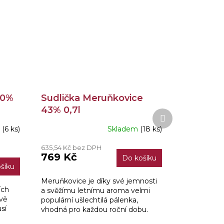
50%
Sudlička Meruňkovice
43% 0,7l
Další
produkt
m
(6 ks)
Skladem
(18 ks)
635,54 Kč bez DPH
769 Kč
Do košíku
šíku
Meruňkovice je díky své jemnosti
ích
a svěžímu letnímu aroma velmi
ivě
populární ušlechtilá pálenka,
sí
vhodná pro každou roční dobu.
Svou neskrývanou silou potěší