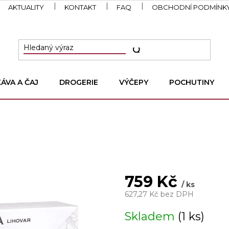
AKTUALITY
KONTAKT
FAQ
OBCHODNÍ PODMÍNK
KÁVA A ČAJ
DROGERIE
VÝČEPY
POCHUTINY
759 Kč
/ ks
627,27 Kč bez DPH
Měrná
Skladem
(1 ks)
cena: