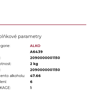
nejen pány, ale je i...
plňkové parametry
gorie
:
ALKO
:
A6439
:
2090000001150
tnost
:
2 kg
N
:
2090000001150
ento alkoholu
:
47.66
lení
:
6
KAGE
:
1