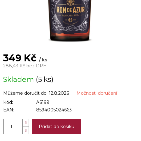
349 Kč
/ ks
288,43 Kč bez DPH
Měrná
Skladem
(5 ks)
cena:
Můžeme doručit do:
12.8.2026
Možnosti doručení
Kód:
A6199
EAN:
8594005024663
Přidat do košíku