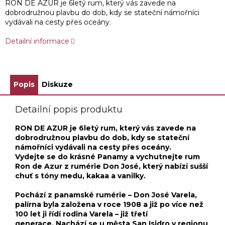
RON DE AZUR je 6letý rum, který vás zavede na
dobrodružnou plavbu do dob, kdy se stateční námořníci
vydávali na cesty přes oceány.
Detailní informace
Popis
Diskuze
Detailní popis produktu
RON DE AZUR je 6letý rum, který vás zavede na
dobrodružnou plavbu do dob, kdy se stateční
námořníci vydávali na cesty přes oceány.
Vydejte se do krásné Panamy a vychutnejte rum
Ron de Azur z rumérie Don José, který nabízí sušší
chuť s tóny medu, kakaa a vanilky.
Pochází z panamské rumérie – Don José Varela,
palírna byla založena v roce 1908 a již po více než
100 let ji řídí rodina Varela – již třetí
generace. Nachází se u města San Isidro v regionu