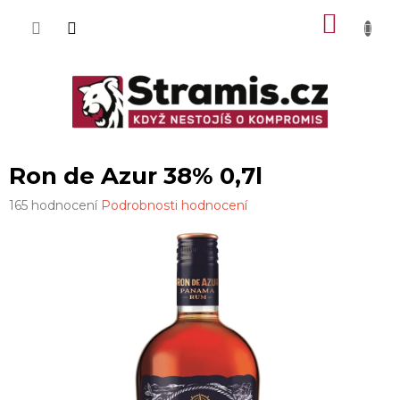
Přejít
NÁKU
na
obsah
KOŠÍK
Ron de Azur 38% 0,7l
Průměrné
165 hodnocení
Podrobnosti hodnocení
hodnocení
produktu
je
3,3
z
5
hvězdiček.