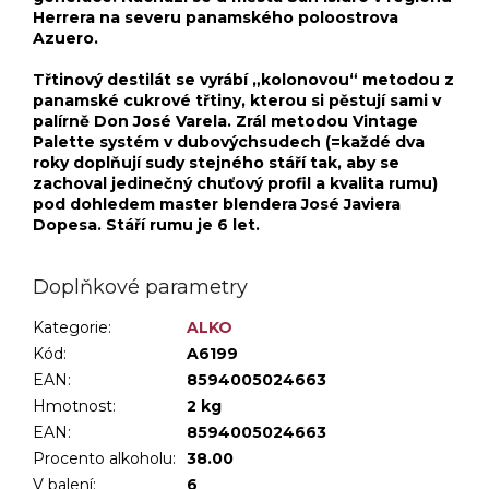
Herrera na severu panamského poloostrova
Azuero.
Třtinový destilát se vyrábí „kolonovou“ metodou z
panamské cukrové třtiny, kterou si pěstují sami v
palírně Don José Varela. Zrál metodou Vintage
Palette systém v dubovýchsudech (=každé dva
roky doplňují sudy stejného stáří tak, aby se
zachoval jedinečný chuťový profil a kvalita rumu)
pod dohledem master blendera José Javiera
Dopesa. Stáří rumu je 6 let.
Doplňkové parametry
Kategorie
:
ALKO
Kód:
A6199
EAN:
8594005024663
Hmotnost
:
2 kg
EAN
:
8594005024663
Procento alkoholu
:
38.00
V balení
:
6