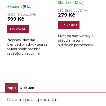
Skladem
(12 ks)
Průměrné
Skladem
(9 ks)
hodnocení
230,58 Kč bez DPH
produktu
279 Kč
495,04 Kč bez DPH
je
599 Kč
2,8
Do košíku
z
Do košíku
5
hvězdiček.
Likér na bázi whisky s
Nejstarší skotská
přírodními tóny
blended whisky, která se
sicilských pomerančů.
vyrábí podle rodinné
receptury v rodinné
palírně již pět generací.
GRANT’S je již řadu let
díky své jedinečné chuti,
vysoké kvalitě a...
ZOBRAZIT VŠECHNY SOUVISEJÍCÍ PRODUKTY
Popis
Diskuze
Detailní popis produktu