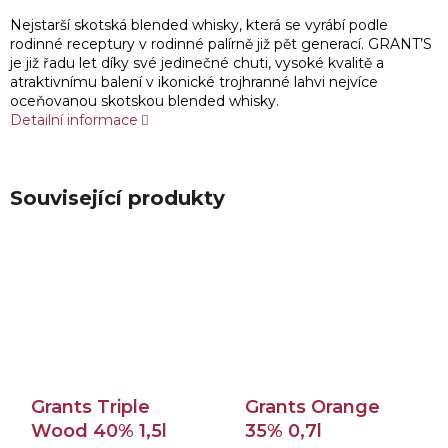
Nejstarší skotská blended whisky, která se vyrábí podle
rodinné receptury v rodinné palírně již pět generací. GRANT’S
je již řadu let díky své jedinečné chuti, vysoké kvalitě a
atraktivnímu balení v ikonické trojhranné lahvi nejvíce
oceňovanou skotskou blended whisky.
Detailní informace
Související produkty
Grants Triple
Grants Orange
Wood 40% 1,5l
35% 0,7l