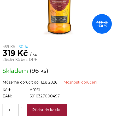
459 Kč
–30 %
459 Kč
–30 %
319 Kč
/ ks
263,64 Kč bez DPH
Měrná
Skladem
(96 ks)
cena:
Můžeme doručit do:
12.8.2026
Možnosti doručení
Kód:
A0151
EAN:
5010327000497
Přidat do košíku