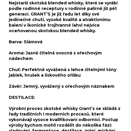
Nejstarší skotská blended whisky, která se vyrábí
podle rodinné receptury v rodinné palírně již pět
generací. GRANT’S je již řadu let díky své
jedinečné chuti, vysoké kvalitě a atraktivnímu
balení v ikonické trojhranné lahvi nejvíce
oceňovanou skotskou blended whisky.
Barva: Slámová
Aroma: Jasně čitelná ovocná s ořechovým
nádechem
Chuť: Perfektně vyvážená s lehce čitelnými tóny
jablek, hrušek a lískového oříšku
Závěr: Jemný, vyvážený s ořechovým náznakem
DESTILACE:
Výrobní proces skotské whisky Grant’s se skládá z
řady tradičních i moderních procesů, které
vykonávají vysoce kvalifikovaní odborníci. Postup
výroby bychom mohli rozdělit do několika fází:
sladování, fermentace, destilace, zrání, míchání,