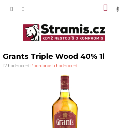
Přejít
NÁKU
na
obsah
KOŠÍK
Grants Triple Wood 40% 1l
Průměrné
12 hodnocení
Podrobnosti hodnocení
hodnocení
produktu
je
4,0
z
5
hvězdiček.