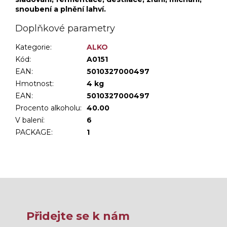
snoubení a plnění lahví.
Doplňkové parametry
Kategorie
:
ALKO
Kód:
A0151
EAN:
5010327000497
Hmotnost
:
4 kg
EAN
:
5010327000497
Procento alkoholu
:
40.00
V balení
:
6
PACKAGE
:
1
Přidejte se k nám