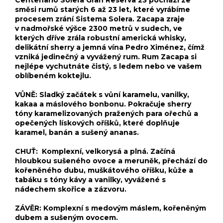
směsi rumů starých 6 až 23 let, které vyrábíme
procesem zrání Sistema Solera. Zacapa zraje
v nadmořské výšce 2300 metrů v sudech, ve
kterých dříve zrála robustní americká whisky,
delikátní sherry a jemná vína Pedro Ximénez, čímž
vzniká jedinečný a vyvážený rum. Rum Zacapa si
nejlépe vychutnáte čistý, s ledem nebo ve vašem
oblíbeném koktejlu.
VŮNĚ: Sladký začátek s vůní karamelu, vanilky,
kakaa a máslového bonbonu. Pokračuje sherry
tóny karamelizovaných pražených para ořechů a
opečených lískových oříšků, které doplňuje
karamel, banán a sušený ananas.
CHUŤ: Komplexní, velkorysá a plná. Začíná
hloubkou sušeného ovoce a meruněk, přechází do
kořeněného dubu, muškátového oříšku, kůže a
tabáku s tóny kávy a vanilky, vyvážené s
nádechem skořice a zázvoru.
ZÁVĚR: Komplexní s medovým máslem, kořeněným
dubem a sušeným ovocem.