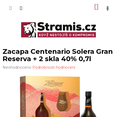
Přejít
NÁKU
na
obsah
KOŠÍK
Zacapa Centenario Solera Gran
Reserva + 2 skla 40% 0,7l
Průměrné
Neohodnoceno
Podrobnosti hodnocení
hodnocení
produktu
je
0,0
z
5
hvězdiček.