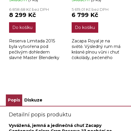
6 858,68 Kč bez DPH
5 619,01 Kč bez DPH
8 299 Kč
6 799 Kč
Do košíku
Do košíku
Reserva Limitada 2015
Zacapa Royal je na
byla vytvořena pod
světě. Výsledný rum má
pečlivým dohledem
krásně plnou vůni i chuť
slavné Master Blenderky
čokolády, pečeného
Loreny Vásquez z
kokosu a mandlí. Závěr
vybraných rumů 6 až 24
je pak správné dlouhý,
let starých.
nasládlý, exotický. Vážně
královská lahev.
ZOBRAZIT VŠECHNY SOUVISEJÍCÍ PRODUKTY
Popis
Diskuze
Detailní popis produktu
Vyvážená, jemná a jedinečná chuť Zacapy
Centenario Solera Gran Reserva 23 pochází ze