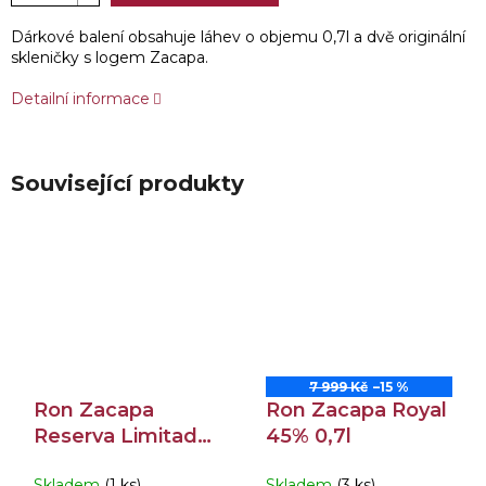
Dárkové balení obsahuje láhev o objemu 0,7l a dvě originální
skleničky s logem Zacapa.
Detailní informace
Související produkty
7 999 Kč
–15 %
Ron Zacapa
Ron Zacapa Royal
Reserva Limitada
45% 0,7l
2015 45% 0,7l
Skladem
(1 ks)
Skladem
(3 ks)