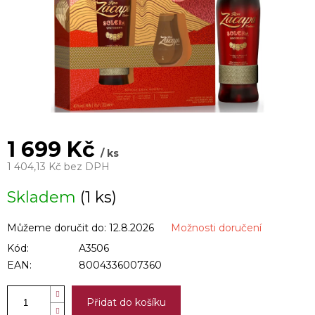
1 699 Kč
/ ks
1 404,13 Kč bez DPH
Měrná
Skladem
(1 ks)
cena:
Můžeme doručit do:
12.8.2026
Možnosti doručení
Kód:
A3506
EAN:
8004336007360
Přidat do košíku