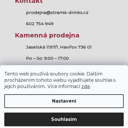
Kontakt
prodejna@stramis-drinks.cz
602 754 949
Kamenná prodejna
Jaselská 1197/1, Havířov 736 01
Po – So: 9:00 – 17:00
Tento web používá soubory cookie. Dalším
procházením tohoto webu vyjadřujete souhlas s
jejich používáním.. Více informací
zde
.
Stramis.cz
všechna práva vyhrazena.
Vytvořil Shoptet
,
Studio S!ck
a
Horymír Jahoda
Nastavení
Souhlasím
V internetovém obchodě stramis.cz platí zákaz prodeje
alkoholických nápojů osobám mladším 18 let.