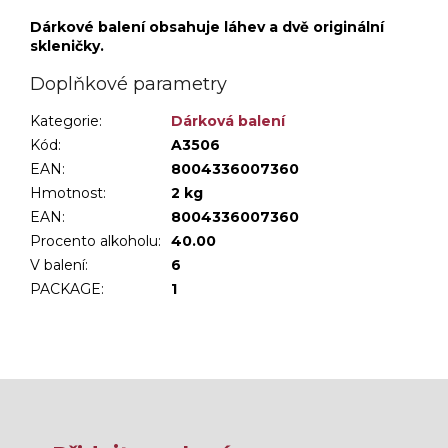
Dárkové balení obsahuje láhev a dvě originální
skleničky.
Doplňkové parametry
Kategorie
:
Dárková balení
Kód:
A3506
EAN:
8004336007360
Hmotnost
:
2 kg
EAN
:
8004336007360
Procento alkoholu
:
40.00
V balení
:
6
PACKAGE
:
1