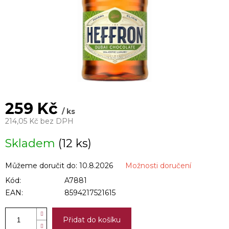
259 Kč
/ ks
214,05 Kč bez DPH
Měrná
Skladem
(12 ks)
cena:
Můžeme doručit do:
10.8.2026
Možnosti doručení
Kód:
A7881
EAN:
8594217521615
Přidat do košíku