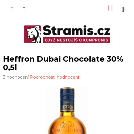
Přejít
NÁKU
na
obsah
KOŠÍK
Heffron Dubai Chocolate 30%
0,5l
Průměrné
3 hodnocení
Podrobnosti hodnocení
hodnocení
produktu
je
4,0
z
5
hvězdiček.