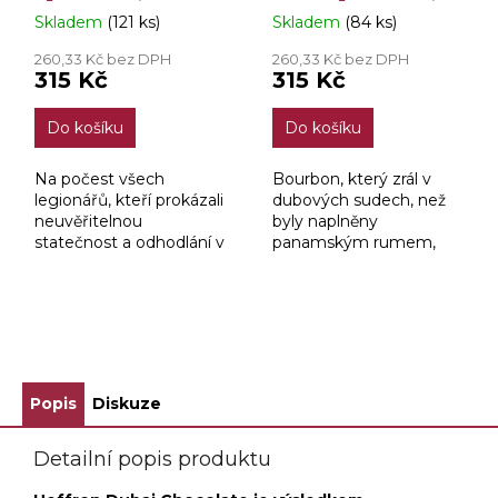
Skladem
(121 ks)
Skladem
(84 ks)
Průměrné
Průměrné
hodnocení
hodnocení
260,33 Kč bez DPH
260,33 Kč bez DPH
produktu
produktu
315 Kč
315 Kč
je
je
4,5
3,7
Do košíku
Do košíku
z
z
5
5
hvězdiček.
hvězdiček.
Na počest všech
Bourbon, který zrál v
legionářů, kteří prokázali
dubových sudech, než
neuvěřitelnou
byly naplněny
statečnost a odhodlání v
panamským rumem,
boji za svobodu a
mu po pětiletém zrání
spravedlnost, jsme
vtisknul jedinečný
vyrobili speciální produkt
charakter.
- rum Legionář, později...
ZOBRAZIT VŠECHNY SOUVISEJÍCÍ PRODUKTY
Popis
Diskuze
Detailní popis produktu