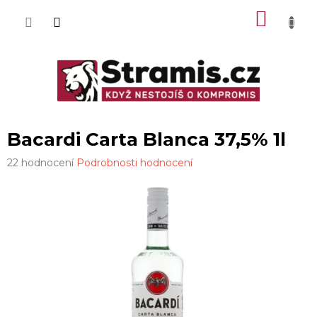
Přejít
NÁKU
na
obsah
KOŠÍK
Bacardi Carta Blanca 37,5% 1l
Průměrné
22 hodnocení
Podrobnosti hodnocení
hodnocení
produktu
je
3,2
z
5
hvězdiček.