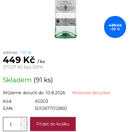
499 Kč
–10 %
499 Kč
–10 %
449 Kč
/ ks
371,07 Kč bez DPH
Měrná
Skladem
(91 ks)
cena:
Můžeme doručit do:
10.8.2026
Možnosti doručení
Kód:
A0203
EAN:
5010677012850
Přidat do košíku