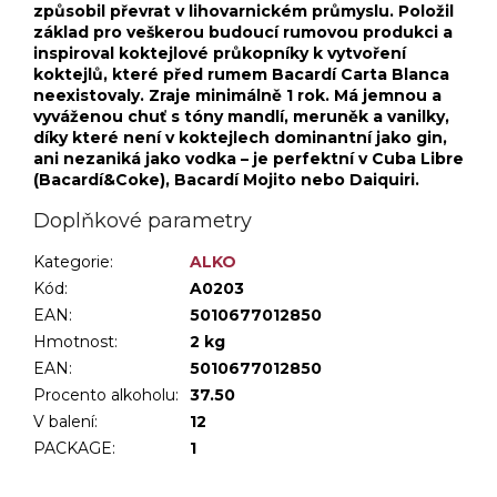
způsobil převrat v lihovarnickém průmyslu. Položil
základ pro veškerou budoucí rumovou produkci a
inspiroval koktejlové průkopníky k vytvoření
koktejlů, které před rumem Bacardí Carta Blanca
neexistovaly. Zraje minimálně 1 rok. Má jemnou a
vyváženou chuť s tóny mandlí, meruněk a vanilky,
díky které není v koktejlech dominantní jako gin,
ani nezaniká jako vodka – je perfektní v Cuba Libre
(Bacardí&Coke), Bacardí Mojito nebo Daiquiri.
Doplňkové parametry
Kategorie
:
ALKO
Kód:
A0203
EAN:
5010677012850
Hmotnost
:
2 kg
EAN
:
5010677012850
Procento alkoholu
:
37.50
V balení
:
12
PACKAGE
:
1