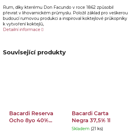
Rum, díky kterému Don Facundo v roce 1862 způsobil
převrat v lihovarnickém průmyslu. Položil základ pro veškerou
budoucí rumovou produkci a inspiroval koktejlové průkopníky
k vytvoření koktejlů,
Detailní informace
Související produkty
Bacardi Reserva
Bacardi Carta
Ocho 8yo 40%
Negra 37,5% 1l
0,7l
Skladem
(21 ks)
Průměrné