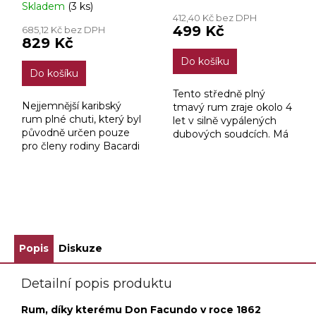
Skladem
(3 ks)
hodnocení
412,40 Kč bez DPH
produktu
499 Kč
685,12 Kč bez DPH
je
829 Kč
4,0
Do košíku
z
Do košíku
5
hvězdiček.
Tento středně plný
Nejjemnější karibský
tmavý rum zraje okolo 4
rum plné chuti, který byl
let v silně vypálených
původně určen pouze
dubových soudcích. Má
pro členy rodiny Bacardi
nejvýraznější aroma z
a jejich nejbližší přátele.
celé řady Bacardí - chuť
Dnes je k dispozici pro
sušených švestek,
všechny, kdo ocení jeho
sladkého tropického...
vysokou...
ZOBRAZIT VŠECHNY SOUVISEJÍCÍ PRODUKTY
Popis
Diskuze
Detailní popis produktu
Rum, díky kterému Don Facundo v roce 1862